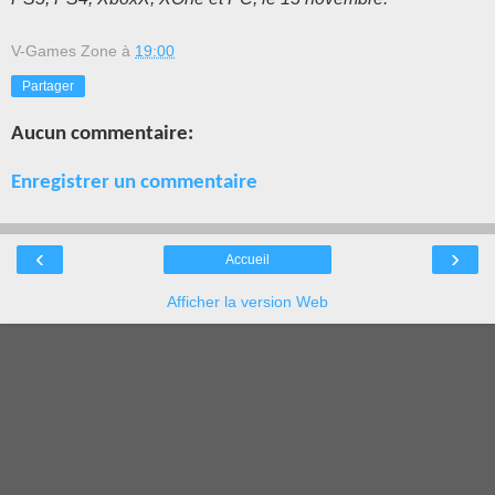
V-Games Zone
à
19:00
Partager
Aucun commentaire:
Enregistrer un commentaire
‹
›
Accueil
Afficher la version Web