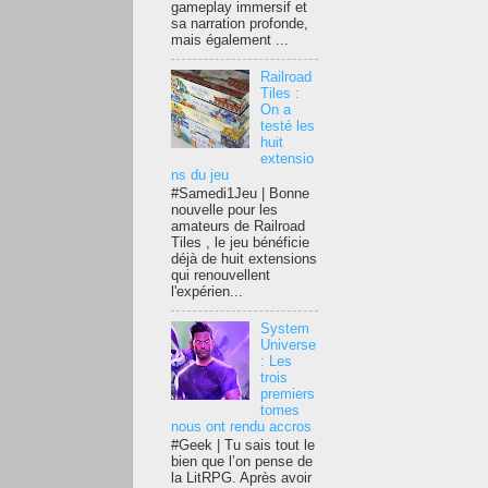
gameplay immersif et
sa narration profonde,
mais également ...
Railroad
Tiles :
On a
testé les
huit
extensio
ns du jeu
#Samedi1Jeu | Bonne
nouvelle pour les
amateurs de Railroad
Tiles , le jeu bénéficie
déjà de huit extensions
qui renouvellent
l'expérien...
System
Universe
: Les
trois
premiers
tomes
nous ont rendu accros
#Geek | Tu sais tout le
bien que l’on pense de
la LitRPG. Après avoir