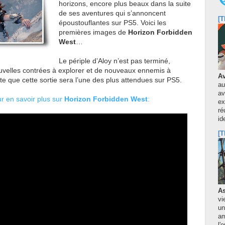
horizons, encore plus beaux dans la suite
de ses aventures qui s’annoncent
[T
époustouflantes sur PS5. Voici les
premières images de
Horizon Forbidden
West
…
Le périple d’Aloy n’est pas terminé,
ouvelles contrées à explorer et de nouveaux ennemis à
Av
ute que cette sortie sera l’une des plus attendues sur PS5.
au
av
r en savoir plus sur
Horizon Forbidden West
:
ex
ré
id
[T
As
vi
un
am