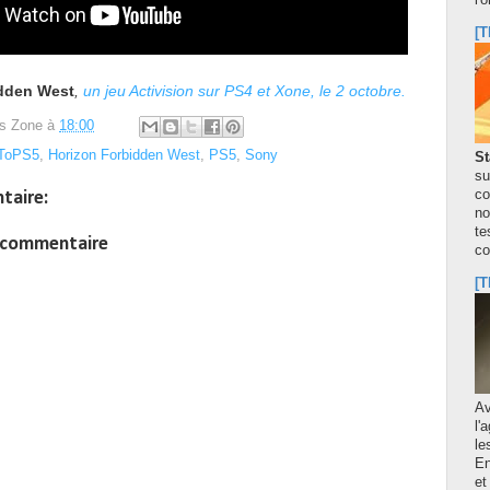
l'
[T
idden West
,
un jeu Activision sur PS4 et Xone, le 2 octobre.
s Zone
à
18:00
ToPS5
,
Horizon Forbidden West
,
PS5
,
Sony
St
su
co
taire:
no
te
n commentaire
co
[T
A
l'
le
En
et