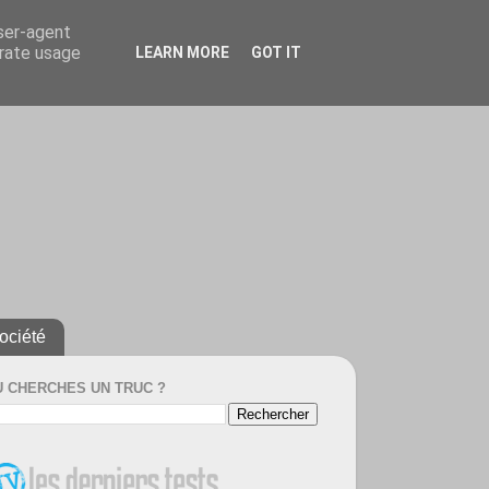
user-agent
erate usage
LEARN MORE
GOT IT
ociété
U CHERCHES UN TRUC ?