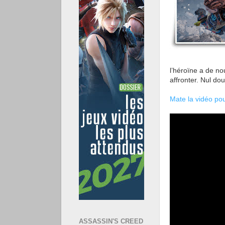
l’héroïne a de n
affronter. Nul do
Mate la vidéo pou
ASSASSIN'S CREED