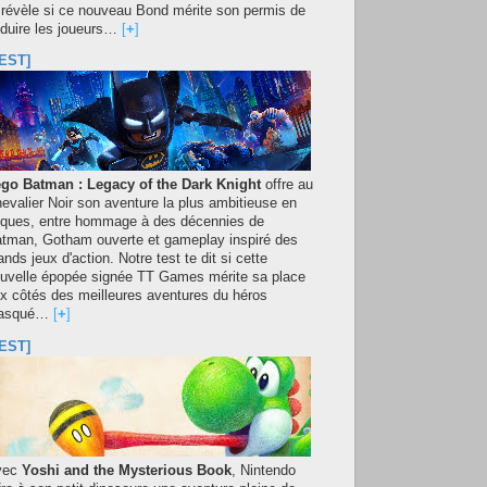
 révèle si ce nouveau Bond mérite son permis de
duire les joueurs…
[
+
]
EST]
go Batman : Legacy of the Dark Knight
offre au
evalier Noir son aventure la plus ambitieuse en
iques, entre hommage à des décennies de
tman, Gotham ouverte et gameplay inspiré des
ands jeux d'action. Notre test te dit si cette
uvelle épopée signée TT Games mérite sa place
x côtés des meilleures aventures du héros
asqué…
[
+
]
EST]
vec
Yoshi and the Mysterious Book
, Nintendo