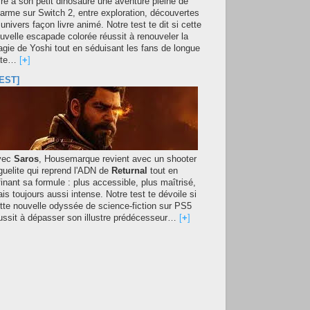
fre à son petit dinosaure une aventure pleine de
arme sur Switch 2, entre exploration, découvertes
 univers façon livre animé. Notre test te dit si cette
uvelle escapade colorée réussit à renouveler la
gie de Yoshi tout en séduisant les fans de longue
ate…
[
+
]
EST]
vec
Saros
, Housemarque revient avec un shooter
guelite qui reprend l'ADN de
Returnal
tout en
finant sa formule : plus accessible, plus maîtrisé,
is toujours aussi intense. Notre test te dévoile si
tte nouvelle odyssée de science-fiction sur PS5
ussit à dépasser son illustre prédécesseur…
[
+
]