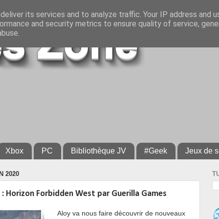
eliver its services and to analyze traffic. Your IP address and 
ormance and security metrics to ensure quality of service, gen
abuse.
Xbox
PC
Bibliothèque JV
#Geek
Jeux de s
N 2020
T
: Horizon Forbidden West par Guerilla Games
Aloy va nous faire découvrir de nouveaux