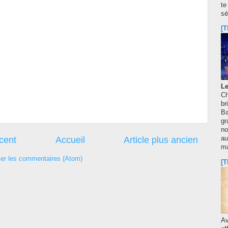
te
sé
[T
Le
Ch
br
Ba
gr
no
écent
Accueil
Article plus ancien
au
m
ier les commentaires (Atom)
[T
A