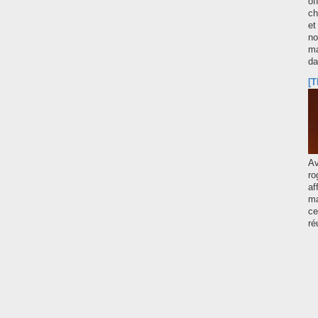
of
ch
et
no
ma
d
[T
A
ro
af
ma
ce
ré