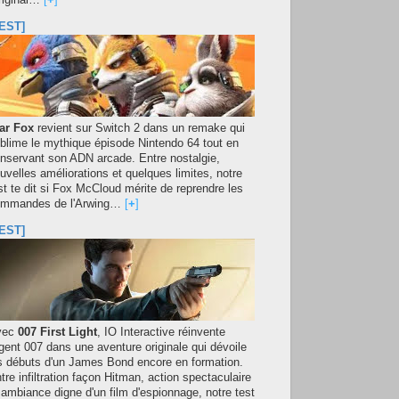
original…
[
+
]
EST]
ar Fox
revient sur Switch 2 dans un remake qui
blime le mythique épisode Nintendo 64 tout en
nservant son ADN arcade. Entre nostalgie,
uvelles améliorations et quelques limites, notre
st te dit si Fox McCloud mérite de reprendre les
mmandes de l'Arwing…
[
+
]
EST]
vec
007 First Light
, IO Interactive réinvente
agent 007 dans une aventure originale qui dévoile
s débuts d'un James Bond encore en formation.
tre infiltration façon Hitman, action spectaculaire
 ambiance digne d'un film d'espionnage, notre test