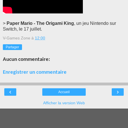
>
Paper Mario - The Origami King
, un jeu Nintendo sur
Switch, le 17 juillet.
V-Games Zone
à
12:00
Partager
Aucun commentaire:
Enregistrer un commentaire
‹
›
Accueil
Afficher la version Web