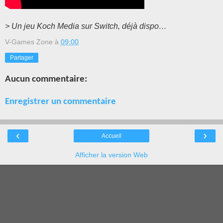
> Un jeu Koch Media sur Switch, déjà dispo…
V-Games Zone
à
09:00
Partager
Aucun commentaire:
Enregistrer un commentaire
‹
›
Accueil
Afficher la version Web