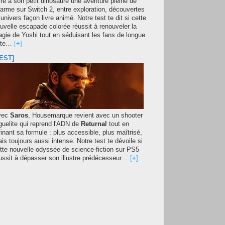
fre à son petit dinosaure une aventure pleine de
arme sur Switch 2, entre exploration, découvertes
 univers façon livre animé. Notre test te dit si cette
uvelle escapade colorée réussit à renouveler la
gie de Yoshi tout en séduisant les fans de longue
ate…
[
+
]
EST]
vec
Saros
, Housemarque revient avec un shooter
guelite qui reprend l'ADN de
Returnal
tout en
finant sa formule : plus accessible, plus maîtrisé,
is toujours aussi intense. Notre test te dévoile si
tte nouvelle odyssée de science-fiction sur PS5
ussit à dépasser son illustre prédécesseur…
[
+
]