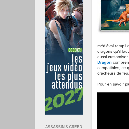
médiéval rempli d
dragons qu’il faud
aussi customiser
Dragon
comprend
compatibles, ce 
cracheurs de feu,
Pour en savoir pl
ASSASSIN'S CREED