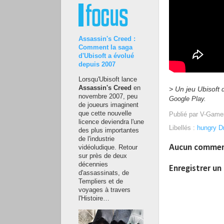
Assassin's Creed :
Comment la saga
d'Ubisoft a évolué
depuis 2007
Lorsqu'Ubisoft lance
Assassin's Creed
en
> Un jeu Ubisoft
novembre 2007, peu
Google Play.
de joueurs imaginent
que cette nouvelle
Publié par
V-Game
licence deviendra l'une
Libellés :
hungry D
des plus importantes
de l'industrie
Aucun commen
vidéoludique. Retour
sur près de deux
décennies
Enregistrer u
d'assassinats, de
Templiers et de
voyages à travers
l'Histoire…