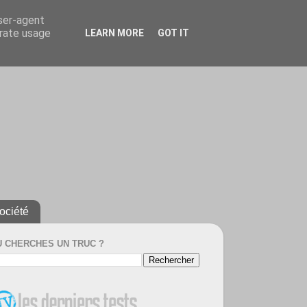
user-agent
erate usage
LEARN MORE
GOT IT
ociété
U CHERCHES UN TRUC ?