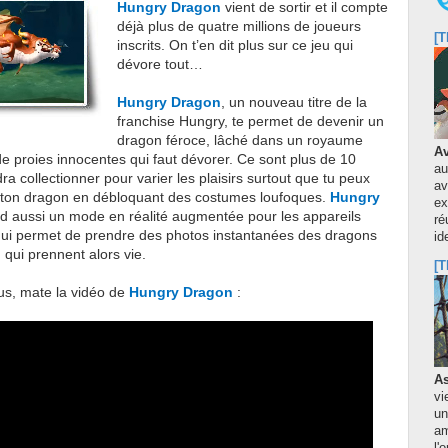
Hungry Dragon
vient de sortir et il compte
déjà plus de quatre millions de joueurs
[T
inscrits. On t’en dit plus sur ce jeu qui
dévore tout…
Hungry Dragon
, un nouveau titre de la
franchise Hungry, te permet de devenir un
dragon féroce, lâché dans un royaume
Av
e proies innocentes qui faut dévorer. Ce sont plus de 10
au
ra collectionner pour varier les plaisirs surtout que tu peux
av
 ton dragon en débloquant des costumes loufoques.
Hungry
ex
 aussi un mode en réalité augmentée pour les appareils
ré
qui permet de prendre des photos instantanées des dragons
id
 qui prennent alors vie.
[T
us, mate la vidéo de
Hungry Dragon
:
As
vi
un
am