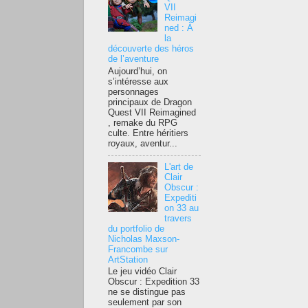
VII
Reimagi
ned : À
la
découverte des héros
de l’aventure
Aujourd’hui, on
s’intéresse aux
personnages
principaux de Dragon
Quest VII Reimagined
, remake du RPG
culte. Entre héritiers
royaux, aventur...
L'art de
Clair
Obscur :
Expediti
on 33 au
travers
du portfolio de
Nicholas Maxson-
Francombe sur
ArtStation
Le jeu vidéo Clair
Obscur : Expedition 33
ne se distingue pas
seulement par son