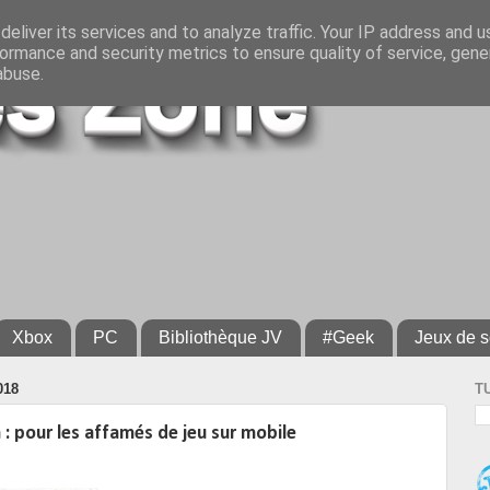
eliver its services and to analyze traffic. Your IP address and 
ormance and security metrics to ensure quality of service, gen
abuse.
Xbox
PC
Bibliothèque JV
#Geek
Jeux de s
018
T
: pour les affamés de jeu sur mobile