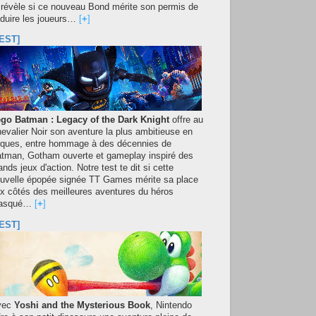
 révèle si ce nouveau Bond mérite son permis de
duire les joueurs…
[
+
]
EST]
go Batman : Legacy of the Dark Knight
offre au
evalier Noir son aventure la plus ambitieuse en
iques, entre hommage à des décennies de
tman, Gotham ouverte et gameplay inspiré des
ands jeux d'action. Notre test te dit si cette
uvelle épopée signée TT Games mérite sa place
x côtés des meilleures aventures du héros
asqué…
[
+
]
EST]
vec
Yoshi and the Mysterious Book
, Nintendo