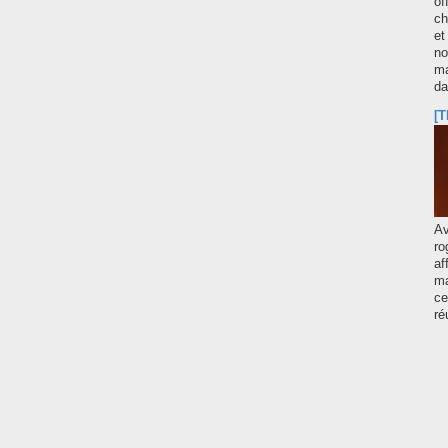
of
ch
et
no
ma
d
[T
A
ro
af
ma
ce
ré