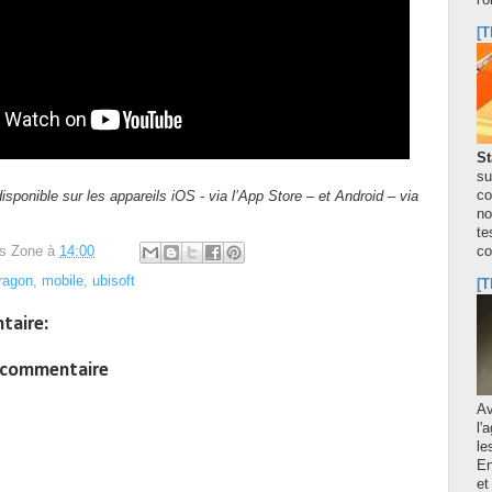
l'
[T
St
su
co
disponible sur les appareils iOS - via l’App Store – et Android – via
no
te
s Zone
à
14:00
co
ragon
,
mobile
,
ubisoft
[T
taire:
n commentaire
A
l'
le
En
et