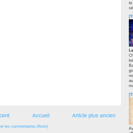
te
sé
[T
Le
Ch
br
Ba
gr
no
au
m
[T
écent
Accueil
Article plus ancien
ier les commentaires (Atom)
A