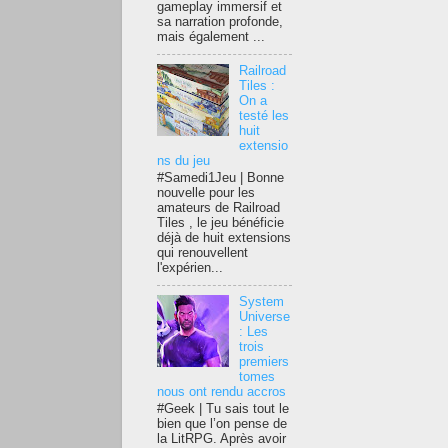
gameplay immersif et
sa narration profonde,
mais également ...
Railroad
Tiles :
On a
testé les
huit
extensio
ns du jeu
#Samedi1Jeu | Bonne
nouvelle pour les
amateurs de Railroad
Tiles , le jeu bénéficie
déjà de huit extensions
qui renouvellent
l'expérien...
System
Universe
: Les
trois
premiers
tomes
nous ont rendu accros
#Geek | Tu sais tout le
bien que l’on pense de
la LitRPG. Après avoir