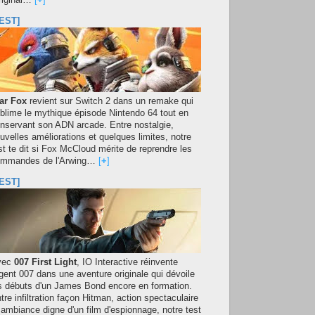
original…
[
+
]
EST]
ar Fox
revient sur Switch 2 dans un remake qui
blime le mythique épisode Nintendo 64 tout en
nservant son ADN arcade. Entre nostalgie,
uvelles améliorations et quelques limites, notre
st te dit si Fox McCloud mérite de reprendre les
mmandes de l'Arwing…
[
+
]
EST]
vec
007 First Light
, IO Interactive réinvente
agent 007 dans une aventure originale qui dévoile
s débuts d'un James Bond encore en formation.
tre infiltration façon Hitman, action spectaculaire
 ambiance digne d'un film d'espionnage, notre test