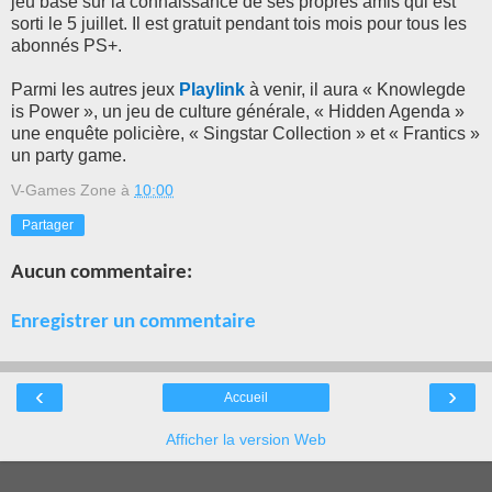
jeu basé sur la connaissance de ses propres amis qui est
sorti le 5 juillet. Il est gratuit pendant tois mois pour tous les
abonnés PS+.
Parmi les autres jeux
Playlink
à venir, il aura « Knowlegde
is Power », un jeu de culture générale, « Hidden Agenda »
une enquête policière, « Singstar Collection » et « Frantics »
un party game.
V-Games Zone
à
10:00
Partager
Aucun commentaire:
Enregistrer un commentaire
‹
›
Accueil
Afficher la version Web