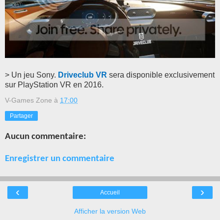
> Un jeu Sony.
Driveclub VR
sera disponible exclusivement
sur PlayStation VR en 2016.
V-Games Zone
à
17:00
Partager
Aucun commentaire:
Enregistrer un commentaire
‹
›
Accueil
Afficher la version Web