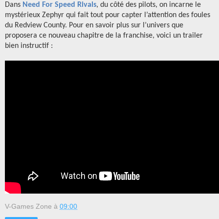
Dans
Need For Speed Rivals
, du côté des pilots, on incarne le
mystérieux Zephyr qui fait tout pour capter l’attention des foules
du Redview County. Pour en savoir plus sur l’univers que
proposera ce nouveau chapitre de la franchise, voici un trailer
bien instructif :
V-Games Zone
à
09:00