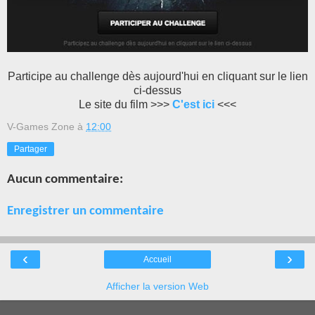
Participe au challenge dès aujourd'hui en cliquant sur le lien
ci-dessus
Le site du film >>>
C'est ici
<<<
V-Games Zone
à
12:00
Partager
Aucun commentaire:
Enregistrer un commentaire
‹
›
Accueil
Afficher la version Web