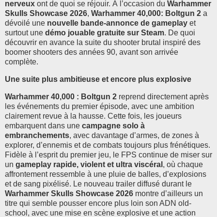
nerveux
ont de quoi se réjouir. À l’occasion du
Warhammer
Skulls Showcase 2026
,
Warhammer 40,000: Boltgun 2
a
dévoilé une
nouvelle bande-annonce de gameplay
et
surtout une
démo jouable gratuite sur Steam
. De quoi
découvrir en avance la suite du shooter brutal inspiré des
boomer shooters des années 90, avant son arrivée
complète.
Une suite plus ambitieuse et encore plus explosive
Warhammer 40,000 : Boltgun 2
reprend directement après
les événements du premier épisode, avec une ambition
clairement revue à la hausse. Cette fois, les joueurs
embarquent dans une
campagne solo à
embranchements
, avec davantage d’armes, de zones à
explorer, d’ennemis et de combats toujours plus frénétiques.
Fidèle à l’esprit du premier jeu, le FPS continue de miser sur
un
gameplay rapide, violent et ultra viscéral
, où chaque
affrontement ressemble à une pluie de balles, d’explosions
et de sang pixélisé. Le nouveau trailer diffusé durant le
Warhammer Skulls Showcase 2026
montre d’ailleurs un
titre qui semble pousser encore plus loin son ADN old-
school, avec une mise en scène explosive et une action