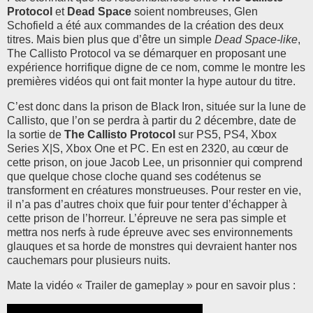
Protocol
et
Dead Space
soient nombreuses, Glen
Schofield a été aux commandes de la création des deux
titres. Mais bien plus que d’être un simple
Dead Space-like
,
The Callisto Protocol va se démarquer en proposant une
expérience horrifique digne de ce nom, comme le montre les
premières vidéos qui ont fait monter la hype autour du titre.
C’est donc dans la prison de Black Iron, située sur la lune de
Callisto, que l’on se perdra à partir du 2 décembre, date de
la sortie de
The Callisto Protocol
sur PS5, PS4, Xbox
Series X|S, Xbox One et PC. En est en 2320, au cœur de
cette prison, on joue Jacob Lee, un prisonnier qui comprend
que quelque chose cloche quand ses codétenus se
transforment en créatures monstrueuses. Pour rester en vie,
il n’a pas d’autres choix que fuir pour tenter d’échapper à
cette prison de l’horreur. L’épreuve ne sera pas simple et
mettra nos nerfs à rude épreuve avec ses environnements
glauques et sa horde de monstres qui devraient hanter nos
cauchemars pour plusieurs nuits.
Mate la vidéo « Trailer de gameplay » pour en savoir plus :