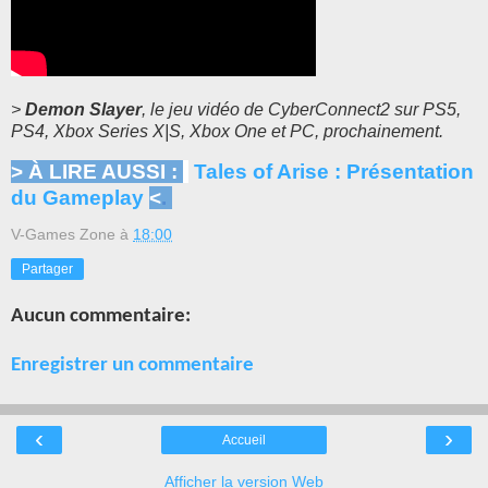
>
Demon Slayer
, le jeu vidéo de CyberConnect2 sur PS5,
PS4, Xbox Series X|S, Xbox One et PC, prochainement.
> À LIRE AUSSI :
Tales of Arise : Présentation
du Gameplay
<
.
V-Games Zone
à
18:00
Partager
Aucun commentaire:
Enregistrer un commentaire
‹
›
Accueil
Afficher la version Web