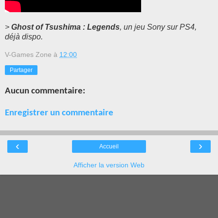
>
Ghost of Tsushima : Legends
, un jeu Sony sur PS4,
déjà dispo.
V-Games Zone
à
12:00
Partager
Aucun commentaire:
Enregistrer un commentaire
‹
›
Accueil
Afficher la version Web