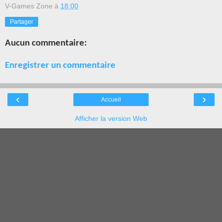
V-Games Zone
à
18:00
Partager
Aucun commentaire:
Enregistrer un commentaire
‹
›
Accueil
Afficher la version Web