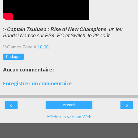
>
Captain Tsubasa : Rise of New Champions
, un jeu
Bandai Namco sur PS4, PC et Switch, le 28 août.
V-Games Zone
à
10:00
Partager
Aucun commentaire:
Enregistrer un commentaire
‹
›
Accueil
Afficher la version Web