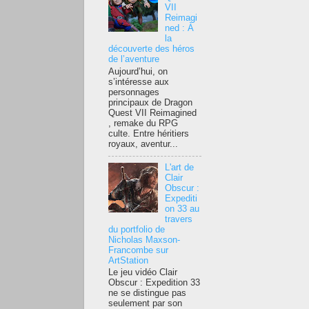
VII
Reimagi
ned : À
la
découverte des héros
de l’aventure
Aujourd’hui, on
s’intéresse aux
personnages
principaux de Dragon
Quest VII Reimagined
, remake du RPG
culte. Entre héritiers
royaux, aventur...
L'art de
Clair
Obscur :
Expediti
on 33 au
travers
du portfolio de
Nicholas Maxson-
Francombe sur
ArtStation
Le jeu vidéo Clair
Obscur : Expedition 33
ne se distingue pas
seulement par son