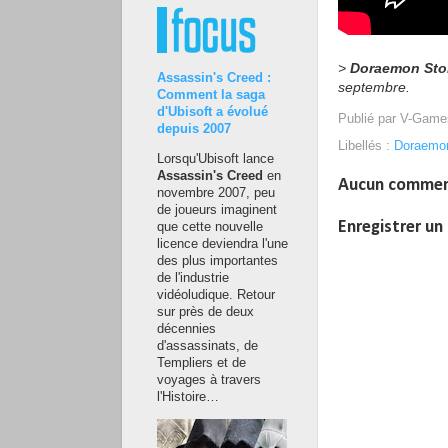
>
Doraemon Sto
Assassin's Creed :
septembre.
Comment la saga
d'Ubisoft a évolué
Publié par
V-Game
depuis 2007
Libellés :
Doraemon
Lorsqu'Ubisoft lance
Assassin's Creed
en
Aucun commen
novembre 2007, peu
de joueurs imaginent
Enregistrer u
que cette nouvelle
licence deviendra l'une
des plus importantes
de l'industrie
vidéoludique. Retour
sur près de deux
décennies
d'assassinats, de
Templiers et de
voyages à travers
l'Histoire…