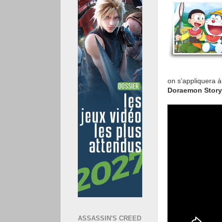
on s’appliquera à
Doraemon Story
ASSASSIN'S CREED