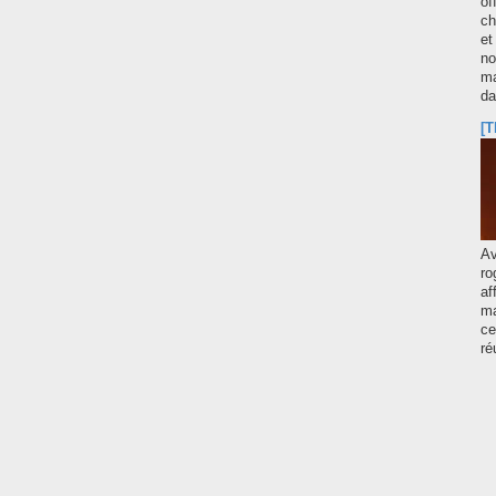
of
ch
et
no
ma
d
[T
A
ro
af
ma
ce
ré