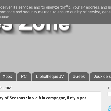
eliver its services and to analyze traffic. Your IP address and 
ormance and security metrics to ensure quality of service, gen
abuse.
Xbox
PC
Bibliothèque JV
#Geek
Jeux de s
IL 2020
T
 of Seasons : la vie à la campagne, il n’y a pas