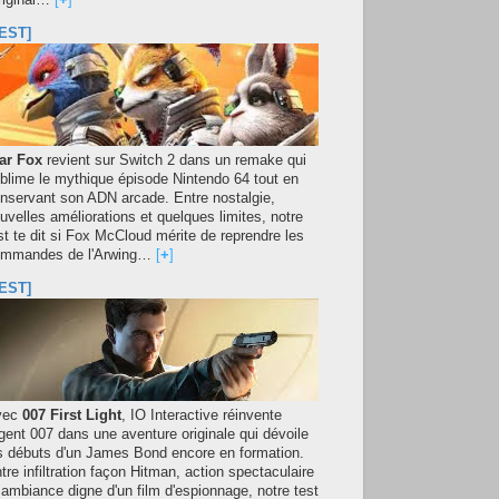
original…
[
+
]
EST]
ar Fox
revient sur Switch 2 dans un remake qui
blime le mythique épisode Nintendo 64 tout en
nservant son ADN arcade. Entre nostalgie,
uvelles améliorations et quelques limites, notre
st te dit si Fox McCloud mérite de reprendre les
mmandes de l'Arwing…
[
+
]
EST]
vec
007 First Light
, IO Interactive réinvente
agent 007 dans une aventure originale qui dévoile
s débuts d'un James Bond encore en formation.
tre infiltration façon Hitman, action spectaculaire
 ambiance digne d'un film d'espionnage, notre test