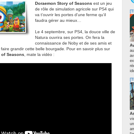
Doraemon Story of Seasons
est un jeu
de rôle de simulation agricole sur PS4 qui
[T
va t’ouvrir les portes d’une ferme qu’il
faudra gérer au mieux…
Le 4 septembre, sur PS4, la douce ville de
Natura ouvrira ses portes. On fera la
connaissance de Noby et de ses amis et
Av
 faire grandir cette belle bourgade. Pour en savoir plus sur
au
 of Seasons
, mate la vidéo :
av
ex
ré
id
[T
As
vi
un
am