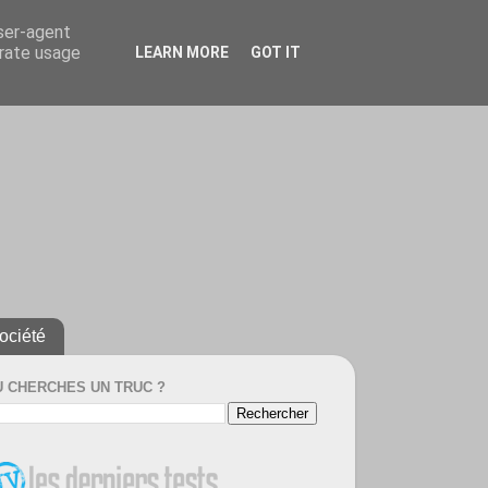
user-agent
erate usage
LEARN MORE
GOT IT
ociété
U CHERCHES UN TRUC ?