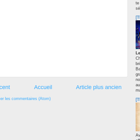
te
sé
[T
Le
Ch
br
Ba
gr
no
au
écent
Accueil
Article plus ancien
m
ier les commentaires (Atom)
[T
A