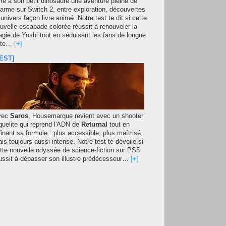
fre à son petit dinosaure une aventure pleine de
arme sur Switch 2, entre exploration, découvertes
 univers façon livre animé. Notre test te dit si cette
uvelle escapade colorée réussit à renouveler la
gie de Yoshi tout en séduisant les fans de longue
ate…
[
+
]
EST]
vec
Saros
, Housemarque revient avec un shooter
guelite qui reprend l'ADN de
Returnal
tout en
finant sa formule : plus accessible, plus maîtrisé,
is toujours aussi intense. Notre test te dévoile si
tte nouvelle odyssée de science-fiction sur PS5
ussit à dépasser son illustre prédécesseur…
[
+
]