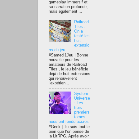
gameplay immersif et
sa narration profonde,
mais également ...
Railroad
Tiles :
On a
testé les
huit
extensio
ns du jeu
#Samedi1Jeu | Bonne
nouvelle pour les
amateurs de Railroad
Tiles , le jeu bénéficie
déjà de huit extensions
qui renouvellent
l'expérien...
System
Universe
: Les
trois
premiers
tomes
nous ont rendu accros
#Geek | Tu sais tout le
bien que l’on pense de
la LitRPG. Après avoir