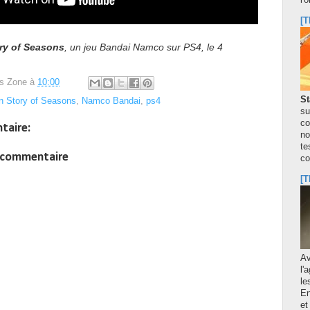
l'
[T
ry of Seasons
, un jeu Bandai Namco sur PS4, le 4
s Zone
à
10:00
St
 Story of Seasons
,
Namco Bandai
,
ps4
su
co
taire:
no
te
n commentaire
co
[T
A
l'
le
En
et