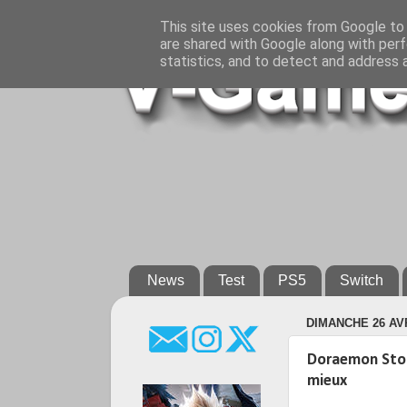
This site uses cookies from Google to d
are shared with Google along with perf
statistics, and to detect and address 
News
Test
PS5
Switch
DIMANCHE 26 AVR
Doraemon Story
mieux