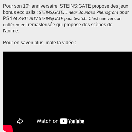
e
Pour son 10
anniversaire, STEINS;GATE propose des jeux
bonus exclusifs :
pour
STEINS;GATE: Linear Bounded Phenogram
PS4 et
8-BIT ADV STEINS;GATE pour Switch.
C’est une version
remasterisée qui propose des scènes de
entièrement
l'anime.
Pour en savoir plus, mate la vidéo :