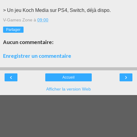
> Un jeu Koch Media sur PS4, Switch, déjà dispo.
V-Games Zone
à
09:00
Partager
Aucun commentaire:
Enregistrer un commentaire
‹
›
Accueil
Afficher la version Web