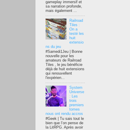
gameplay immersif et
sa narration profonde,
mais également ...
Railroad
Tiles :
On a
testé les
huit
extensio
ns du jeu
#Samedi1Jeu | Bonne
nouvelle pour les
amateurs de Railroad
Tiles , le jeu bénéficie
déjà de huit extensions
qui renouvellent
l'expérien...
System
Universe
: Les
trois
premiers
tomes
nous ont rendu accros
#Geek | Tu sais tout le
bien que l’on pense de
la LitRPG. Après avoir