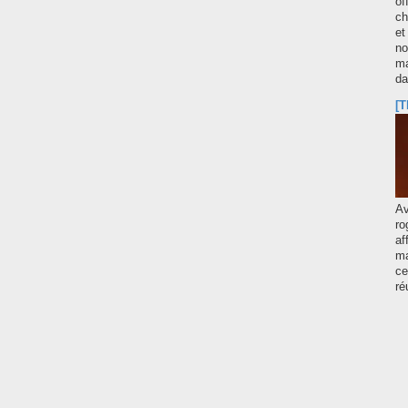
of
ch
et
no
ma
d
[T
A
ro
af
ma
ce
ré