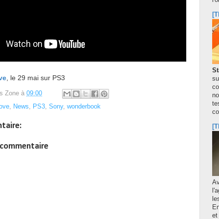
l'
[T
St
ve
, le 29 mai sur PS3
su
co
s Zone
à
09:00
no
te
ove
,
News
,
PS3
,
Sony
,
wonderbook
co
taire:
[T
n commentaire
A
l'
le
En
et