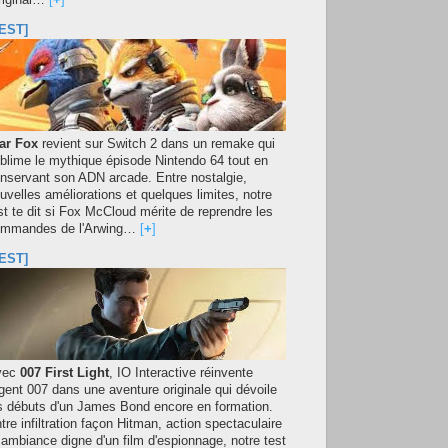
original…
[
+
]
EST]
ar Fox
revient sur Switch 2 dans un remake qui
blime le mythique épisode Nintendo 64 tout en
nservant son ADN arcade. Entre nostalgie,
uvelles améliorations et quelques limites, notre
st te dit si Fox McCloud mérite de reprendre les
mmandes de l'Arwing…
[
+
]
EST]
vec
007 First Light
, IO Interactive réinvente
agent 007 dans une aventure originale qui dévoile
s débuts d'un James Bond encore en formation.
tre infiltration façon Hitman, action spectaculaire
 ambiance digne d'un film d'espionnage, notre test