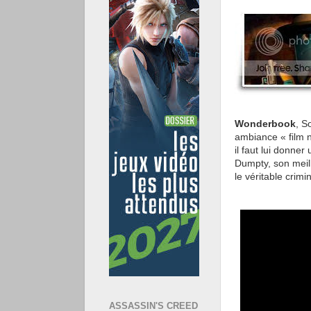
Wonderbook
, S
ambiance « film n
il faut lui donn
Dumpty, son meill
le véritable cri
ASSASSIN'S CREED