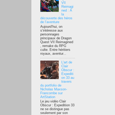
VII
Reimagi
ned : À
la
découverte des héros
de l’aventure
Aujourd’hui, on
s’intéresse aux
personnages
principaux de Dragon
Quest VII Reimagined
, remake du RPG
culte. Entre héritiers
royaux, aventur...
L'art de
Clair
Obscur :
Expediti
on 33 au
travers
du portfolio de
Nicholas Maxson-
Francombe sur
ArtStation
Le jeu vidéo Clair
Obscur : Expedition 33
ne se distingue pas
seulement par son