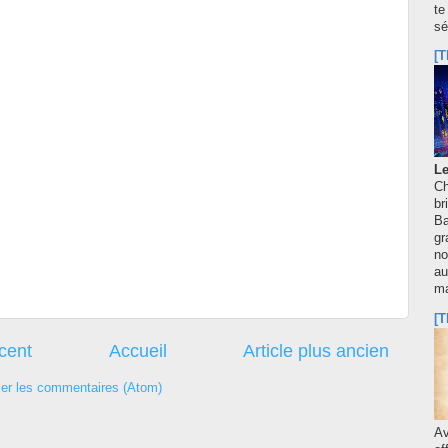
te
sé
[T
Le
Ch
br
Ba
gr
no
au
m
[T
écent
Accueil
Article plus ancien
ier les commentaires (Atom)
A