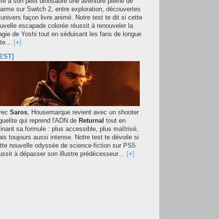
fre à son petit dinosaure une aventure pleine de
arme sur Switch 2, entre exploration, découvertes
 univers façon livre animé. Notre test te dit si cette
uvelle escapade colorée réussit à renouveler la
gie de Yoshi tout en séduisant les fans de longue
ate…
[
+
]
EST]
vec
Saros
, Housemarque revient avec un shooter
guelite qui reprend l'ADN de
Returnal
tout en
finant sa formule : plus accessible, plus maîtrisé,
is toujours aussi intense. Notre test te dévoile si
tte nouvelle odyssée de science-fiction sur PS5
ussit à dépasser son illustre prédécesseur…
[
+
]