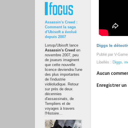
Assassin's Creed :
Comment la saga
d'Ubisoft a évolué
depuis 2007
Diggs le détecti
Lorsqu'Ubisoft lance
Assassin's Creed
en
Publié par
V-Game
novembre 2007, peu
de joueurs imaginent
Libellés :
Diggs
,
m
que cette nouvelle
licence deviendra l'une
Aucun commen
des plus importantes
de l'industrie
vidéoludique. Retour
Enregistrer u
sur près de deux
décennies
d'assassinats, de
Templiers et de
voyages à travers
l'Histoire…