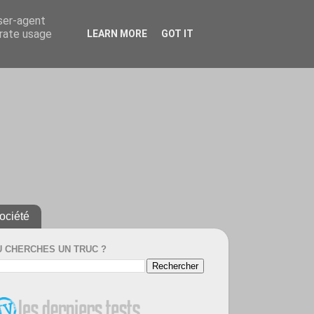
user-agent
erate usage
LEARN MORE
GOT IT
ociété
U CHERCHES UN TRUC ?