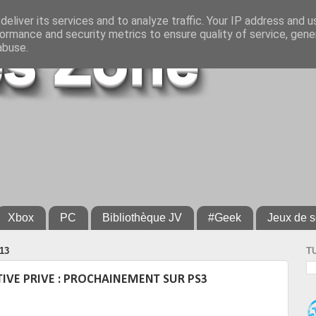
eliver its services and to analyze traffic. Your IP address and 
ormance and security metrics to ensure quality of service, gen
abuse.
Xbox
PC
Bibliothèque JV
#Geek
Jeux de s
13
T
TIVE PRIVE : PROCHAINEMENT SUR PS3