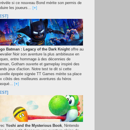
 révèle si ce nouveau Bond mérite son permis de
duire les joueurs…
[
+
]
EST]
go Batman : Legacy of the Dark Knight
offre au
evalier Noir son aventure la plus ambitieuse en
iques, entre hommage à des décennies de
tman, Gotham ouverte et gameplay inspiré des
ands jeux d'action. Notre test te dit si cette
uvelle épopée signée TT Games mérite sa place
x côtés des meilleures aventures du héros
asqué…
[
+
]
EST]
vec
Yoshi and the Mysterious Book
, Nintendo