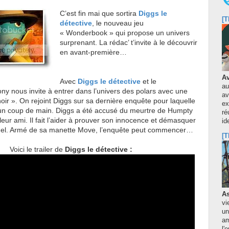
C’est fin mai que sortira
Diggs le
[T
détective
, le
nouveau jeu
« Wonderbook » qui propose un univers
surprenant. La rédac’ t’invite à le découvrir
en avant-première…
Av
Avec
Diggs le détective
et le
au
ony nous invite à entrer dans l’univers des polars avec une
av
oir ».
On rejoint Diggs sur sa dernière enquête pour laquelle
ex
er un coup de main. Diggs a été accusé du meurtre de Humpty
ré
eur ami. Il fait l’aider à prouver son innocence et démasquer
id
minel. Armé de sa manette Move, l’enquête peut commencer…
[T
Voici le trailer de
Diggs le détective :
As
vi
un
am