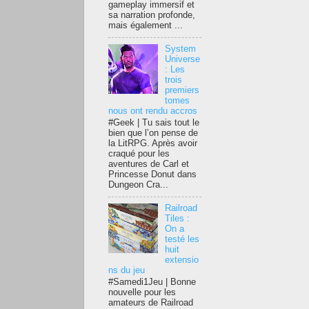
gameplay immersif et
sa narration profonde,
mais également ...
System
Universe
: Les
trois
premiers
tomes
nous ont rendu accros
#Geek | Tu sais tout le
bien que l’on pense de
la LitRPG. Après avoir
craqué pour les
aventures de Carl et
Princesse Donut dans
Dungeon Cra...
Railroad
Tiles :
On a
testé les
huit
extensio
ns du jeu
#Samedi1Jeu | Bonne
nouvelle pour les
amateurs de Railroad