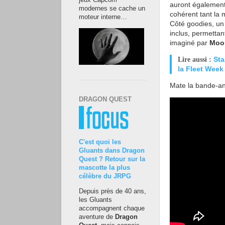
jeux Capcom
auront également
modernes se cache un
cohérent tant la 
moteur interne…
Côté goodies, u
inclus, permettant
imaginé par
Moo
Sta
Lire aussi :
la Fleet Week
Mate la bande-a
DRAGON QUEST
C'est quoi les
Gluants dans Dragon
Quest ? Retour sur la
mascotte la plus
célèbre du JRPG
Depuis près de 40 ans,
les Gluants
accompagnent chaque
aventure de
Dragon