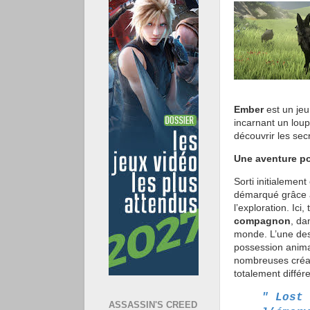
Ember
est un jeu
incarnant un lou
découvrir les secr
Une aventure po
Sorti initialemen
démarqué grâce à
l’exploration. Ici
compagnon
, da
monde. L’une des
possession animal
nombreuses créat
totalement différe
" Lost 
ASSASSIN'S CREED