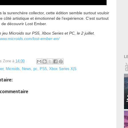
la surenchère collector, cette édition semble surtout vouloir
le côté artistique et émotionnel de l’expérience. C’est surtout
 de découvrir Lost Ember.
n jeu Microids sur PS5, Xbox Series et PC, le 2 juillet.
/www.microids.com/lost-ember-en/
L
s Zone
à
14:00
er
,
Microids
,
News
,
pc
,
PS5
,
Xbox Series X|S
taire:
n commentaire