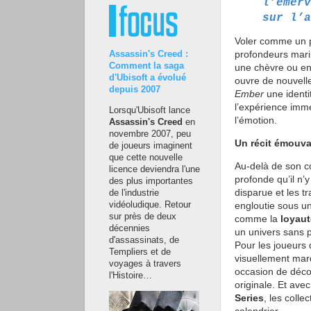
l’émerv
sur l’a
Voler comme un p
profondeurs mari
Assassin's Creed :
Comment la saga
une chèvre ou en
d'Ubisoft a évolué
ouvre de nouvelle
depuis 2007
Ember
une identit
l’expérience imme
Lorsqu'Ubisoft lance
l’émotion.
Assassin's Creed
en
novembre 2007, peu
Un récit émouv
de joueurs imaginent
que cette nouvelle
Au-delà de son c
licence deviendra l'une
profonde qu’il n’
des plus importantes
disparue et les t
de l'industrie
vidéoludique. Retour
engloutie sous u
sur près de deux
comme la
loyaut
décennies
un univers sans p
d'assassinats, de
Pour les joueurs 
Templiers et de
visuellement marq
voyages à travers
occasion de décou
l'Histoire…
originale. Et avec
Series
, les coll