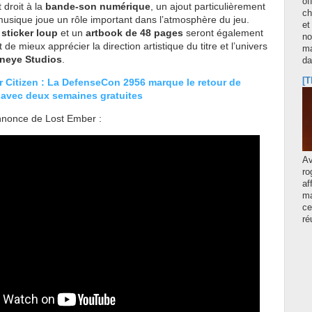
of
 droit à la
bande-son numérique
, un ajout particulièrement
ch
musique joue un rôle important dans l’atmosphère du jeu.
et
n
sticker loup
et un
artbook de 48 pages
seront également
no
 de mieux apprécier la direction artistique du titre et l’univers
ma
neye Studios
.
d
[T
r Citizen : La DefenseCon 2956 marque le retour de
 avec deux semaines gratuites
nnonce de Lost Ember :
A
ro
af
ma
ce
ré