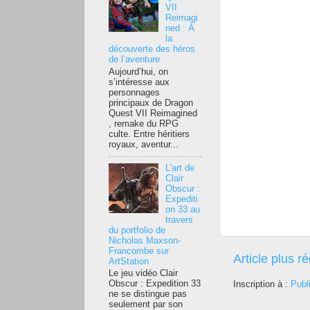
VII
Reimagi
ned : À
la
découverte des héros
de l’aventure
Aujourd’hui, on
s’intéresse aux
personnages
principaux de Dragon
Quest VII Reimagined
, remake du RPG
culte. Entre héritiers
royaux, aventur...
L'art de
Clair
Obscur :
Expediti
on 33 au
travers
du portfolio de
Nicholas Maxson-
Francombe sur
Article plus r
ArtStation
Le jeu vidéo Clair
Obscur : Expedition 33
Inscription à :
Publ
ne se distingue pas
seulement par son