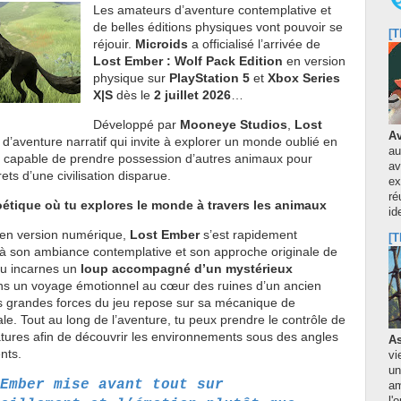
Les amateurs d’aventure contemplative et
de belles éditions physiques vont pouvoir se
[T
réjouir.
Microids
a officialisé l’arrivée de
Lost Ember : Wolf Pack Edition
en version
physique sur
PlayStation 5
et
Xbox Series
X|S
dès le
2 juillet 2026
…
Développé par
Mooneye Studios
,
Lost
Av
 d’aventure narratif qui invite à explorer un monde oublié en
au
p capable de prendre possession d’autres animaux pour
av
ets d’une civilisation disparue.
ex
ré
étique où tu explores le monde à travers les animaux
id
t en version numérique,
Lost Ember
s’est rapidement
[T
 son ambiance contemplative et son approche originale de
, tu incarnes un
loup accompagné d’un mystérieux
ns un voyage émotionnel au cœur des ruines d’un ancien
 grandes forces du jeu repose sur sa mécanique de
e. Tout au long de l’aventure, tu peux prendre le contrôle de
ures afin de découvrir les environnements sous des angles
As
nts.
vi
un
Ember mise avant tout sur
am