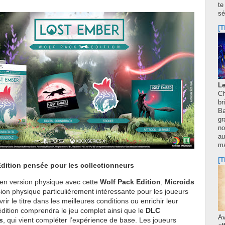
te
sé
[T
Le
Ch
br
Ba
gr
no
au
m
[T
dition pensée pour les collectionneurs
 en version physique avec cette
Wolf Pack Edition
,
Microids
on physique particulièrement intéressante pour les joueurs
ir le titre dans les meilleures conditions ou enrichir leur
 édition comprendra le jeu complet ainsi que le
DLC
A
s
, qui vient compléter l’expérience de base. Les joueurs