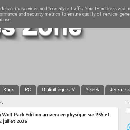
eliver its services and to analyze traffic. Your IP address and 
ormance and security metrics to ensure quality of service, gen
abuse.
Xbox
PC
Bibliothèque JV
#Geek
Jeux de s
26
T
a Wolf Pack Edition arrivera en physique sur PS5 et
2 juillet 2026