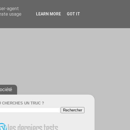
user-agent
erate usage
LEARN MORE
GOT IT
ociété
U CHERCHES UN TRUC ?