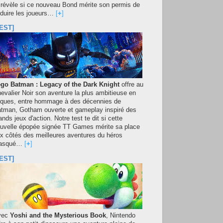
 révèle si ce nouveau Bond mérite son permis de
duire les joueurs…
[
+
]
EST]
go Batman : Legacy of the Dark Knight
offre au
evalier Noir son aventure la plus ambitieuse en
iques, entre hommage à des décennies de
tman, Gotham ouverte et gameplay inspiré des
ands jeux d'action. Notre test te dit si cette
uvelle épopée signée TT Games mérite sa place
x côtés des meilleures aventures du héros
asqué…
[
+
]
EST]
vec
Yoshi and the Mysterious Book
, Nintendo