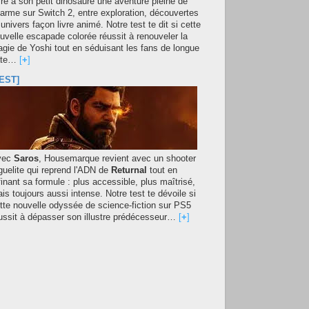
fre à son petit dinosaure une aventure pleine de
arme sur Switch 2, entre exploration, découvertes
 univers façon livre animé. Notre test te dit si cette
uvelle escapade colorée réussit à renouveler la
gie de Yoshi tout en séduisant les fans de longue
ate…
[
+
]
EST]
vec
Saros
, Housemarque revient avec un shooter
guelite qui reprend l'ADN de
Returnal
tout en
finant sa formule : plus accessible, plus maîtrisé,
is toujours aussi intense. Notre test te dévoile si
tte nouvelle odyssée de science-fiction sur PS5
ussit à dépasser son illustre prédécesseur…
[
+
]