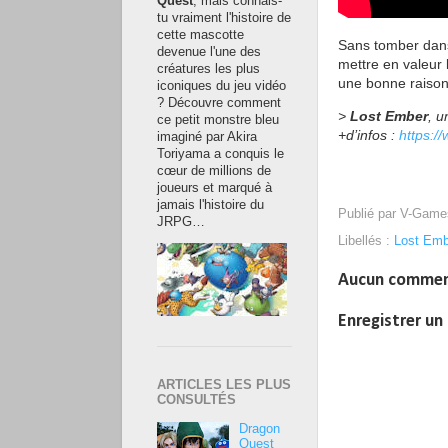
Quest
, mais connais-
tu vraiment l'histoire de
cette mascotte
Sans tomber dans 
devenue l'une des
mettre en valeur 
créatures les plus
une bonne raison
iconiques du jeu vidéo
? Découvre comment
>
Lost Ember
, u
ce petit monstre bleu
+d’infos :
https:/
imaginé par Akira
Toriyama a conquis le
cœur de millions de
joueurs et marqué à
jamais l'histoire du
Publié par
V-Game
JRPG…
Libellés :
Lost Emb
Aucun commen
Enregistrer u
ARTICLES LES PLUS
CONSULTÉS
Dragon
Quest