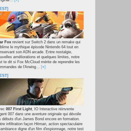
original…
[
+
]
EST]
ar Fox
revient sur Switch 2 dans un remake qui
blime le mythique épisode Nintendo 64 tout en
nservant son ADN arcade. Entre nostalgie,
uvelles améliorations et quelques limites, notre
st te dit si Fox McCloud mérite de reprendre les
mmandes de l'Arwing…
[
+
]
EST]
vec
007 First Light
, IO Interactive réinvente
agent 007 dans une aventure originale qui dévoile
s débuts d'un James Bond encore en formation.
tre infiltration façon Hitman, action spectaculaire
 ambiance digne d'un film d'espionnage, notre test