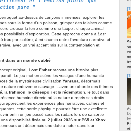
l'
eillement et l’émotion plutôt que
ction pure "
[T
erroquet au-dessus de canyons immenses, explorer les
nes sous la forme d’un poisson, grimper des falaises comme
core creuser la terre comme une taupe : chaque animal
s possibilités d’exploration. Cette approche donne à
Lost
é très particulière, à mi-chemin entre l’aventure narrative et
St
rsive, avec un vrai accent mis sur la contemplation et
su
co
no
ant dans un monde oublié
te
co
oncept original,
Lost Ember
raconte une histoire plus
y paraît. Le jeu met en scène les vestiges d’une humanité
[T
races de la mystérieuse civilisation
Yanrana
, désormais
ne nature redevenue sauvage. L’aventure aborde des thèmes
é
, la
trahison
, le
désespoir
et la
rédemption
, le tout dans
résence humaine directe où la nature a repris ses droits.
qui apprécient les expériences plus narratives, calmes et
uantes, cette sortie physique pourrait être une excellente
A
l'
vrir enfin un jeu passé sous les radars lors de sa sortie
le
 une disponibilité fixée au
2 juillet 2026 sur PS5 et Xbox
En
ectionneurs ont désormais une date à noter dans leur
et