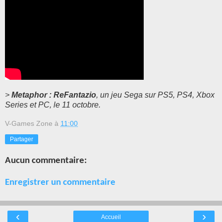
>
Metaphor : ReFantazio
, un jeu Sega sur PS5, PS4, Xbox
Series et PC, le 11 octobre.
V-Games Zone
à
11:00
Partager
Aucun commentaire:
Enregistrer un commentaire
‹
›
Accueil