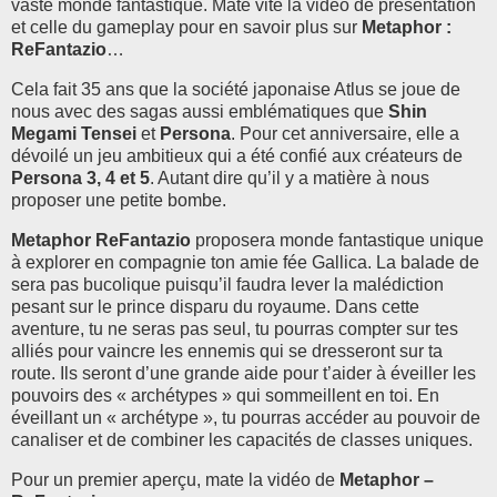
vaste monde fantastique. Mate vite la vidéo de présentation
et celle du gameplay pour en savoir plus sur
Metaphor :
ReFantazio
…
Cela fait 35 ans que la société japonaise Atlus se joue de
nous avec des sagas aussi emblématiques que
Shin
Megami Tensei
et
Persona
. Pour cet anniversaire, elle a
dévoilé un jeu ambitieux qui a été confié aux créateurs de
Persona 3, 4 et 5
. Autant dire qu’il y a matière à nous
proposer une petite bombe.
Metaphor ReFantazio
proposera monde fantastique unique
à explorer en compagnie ton amie fée Gallica. La balade de
sera pas bucolique puisqu’il faudra lever la malédiction
pesant sur le prince disparu du royaume. Dans cette
aventure, tu ne seras pas seul, tu pourras compter sur tes
alliés pour vaincre les ennemis qui se dresseront sur ta
route. Ils seront d’une grande aide pour t’aider à éveiller les
pouvoirs des « archétypes » qui sommeillent en toi. En
éveillant un « archétype », tu pourras accéder au pouvoir de
canaliser et de combiner les capacités de classes uniques.
Pour un premier aperçu, mate la vidéo de
Metaphor –