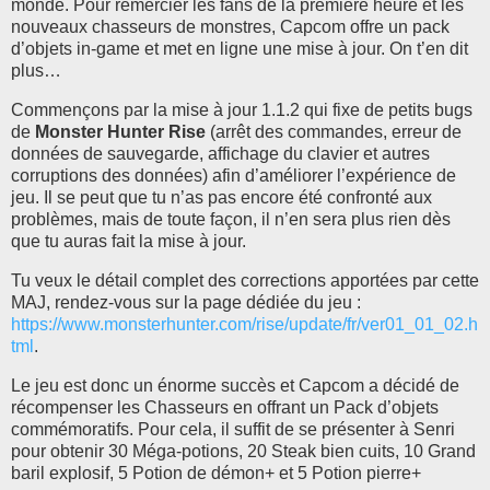
monde. Pour remercier les fans de la première heure et les
nouveaux chasseurs de monstres, Capcom offre un pack
d’objets in-game et met en ligne une mise à jour. On t’en dit
plus…
Commençons par la mise à jour 1.1.2 qui fixe de petits bugs
de
Monster Hunter Rise
(arrêt des commandes, erreur de
données de sauvegarde, affichage du clavier et autres
corruptions des données) afin d’améliorer l’expérience de
jeu. Il se peut que tu n’as pas encore été confronté aux
problèmes, mais de toute façon, il n’en sera plus rien dès
que tu auras fait la mise à jour.
Tu veux le détail complet des corrections apportées par cette
MAJ, rendez-vous sur la page dédiée du jeu :
https://www.monsterhunter.com/rise/update/fr/ver01_01_02.h
tml
.
Le jeu est donc un énorme succès et Capcom a décidé de
récompenser les Chasseurs en offrant un Pack d’objets
commémoratifs. Pour cela, il suffit de se présenter à Senri
pour obtenir 30 Méga-potions, 20 Steak bien cuits, 10 Grand
baril explosif, 5 Potion de démon+ et 5 Potion pierre+