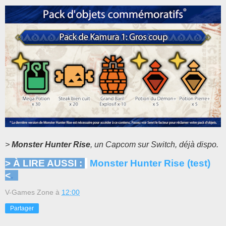
>
Monster Hunter Rise
, un Capcom sur Switch, déjà dispo.
> À LIRE AUSSI :
Monster Hunter Rise (test)
<
.
V-Games Zone
à
12:00
Partager