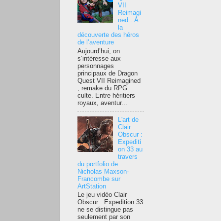
VII
Reimagi
ned : À
la
découverte des héros
de l’aventure
Aujourd’hui, on
s’intéresse aux
personnages
principaux de Dragon
Quest VII Reimagined
, remake du RPG
culte. Entre héritiers
royaux, aventur...
L'art de
Clair
Obscur :
Expediti
on 33 au
travers
du portfolio de
Nicholas Maxson-
Francombe sur
ArtStation
Le jeu vidéo Clair
Obscur : Expedition 33
ne se distingue pas
seulement par son