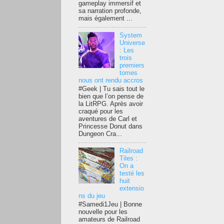
gameplay immersif et
sa narration profonde,
mais également ...
System
Universe
: Les
trois
premiers
tomes
nous ont rendu accros
#Geek | Tu sais tout le
bien que l’on pense de
la LitRPG. Après avoir
craqué pour les
aventures de Carl et
Princesse Donut dans
Dungeon Cra...
Railroad
Tiles :
On a
testé les
huit
extensio
ns du jeu
#Samedi1Jeu | Bonne
nouvelle pour les
amateurs de Railroad