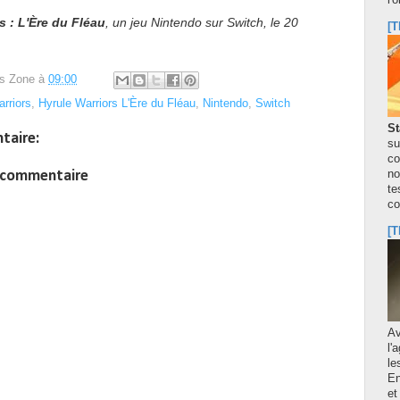
l'
s : L'Ère du Fléau
, un jeu Nintendo sur Switch, le 20
[T
s Zone
à
09:00
rriors
,
Hyrule Warriors L'Ère du Fléau
,
Nintendo
,
Switch
St
taire:
su
co
n commentaire
no
te
co
[T
A
l'
le
En
et