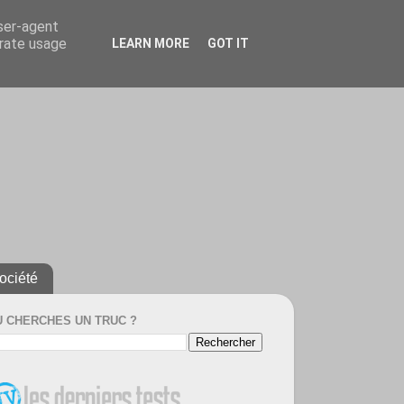
user-agent
erate usage
LEARN MORE
GOT IT
ociété
U CHERCHES UN TRUC ?