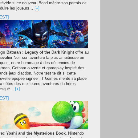
 révèle si ce nouveau Bond mérite son permis de
duire les joueurs…
[
+
]
EST]
go Batman : Legacy of the Dark Knight
offre au
evalier Noir son aventure la plus ambitieuse en
iques, entre hommage à des décennies de
tman, Gotham ouverte et gameplay inspiré des
ands jeux d'action. Notre test te dit si cette
uvelle épopée signée TT Games mérite sa place
x côtés des meilleures aventures du héros
asqué…
[
+
]
EST]
vec
Yoshi and the Mysterious Book
, Nintendo