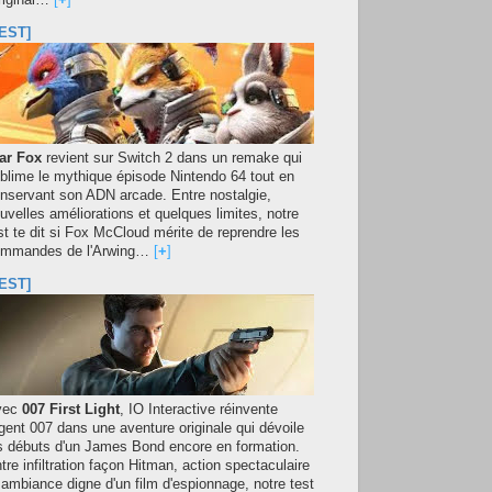
original…
[
+
]
EST]
ar Fox
revient sur Switch 2 dans un remake qui
blime le mythique épisode Nintendo 64 tout en
nservant son ADN arcade. Entre nostalgie,
uvelles améliorations et quelques limites, notre
st te dit si Fox McCloud mérite de reprendre les
mmandes de l'Arwing…
[
+
]
EST]
vec
007 First Light
, IO Interactive réinvente
agent 007 dans une aventure originale qui dévoile
s débuts d'un James Bond encore en formation.
tre infiltration façon Hitman, action spectaculaire
 ambiance digne d'un film d'espionnage, notre test