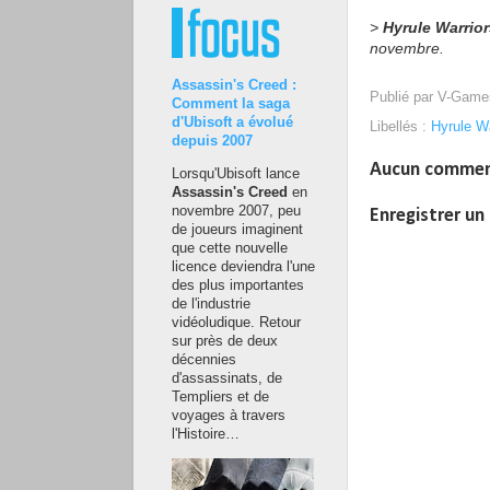
>
Hyrule Warrior
novembre.
Assassin's Creed :
Publié par
V-Game
Comment la saga
d'Ubisoft a évolué
Libellés :
Hyrule Wa
depuis 2007
Aucun commen
Lorsqu'Ubisoft lance
Assassin's Creed
en
novembre 2007, peu
Enregistrer u
de joueurs imaginent
que cette nouvelle
licence deviendra l'une
des plus importantes
de l'industrie
vidéoludique. Retour
sur près de deux
décennies
d'assassinats, de
Templiers et de
voyages à travers
l'Histoire…