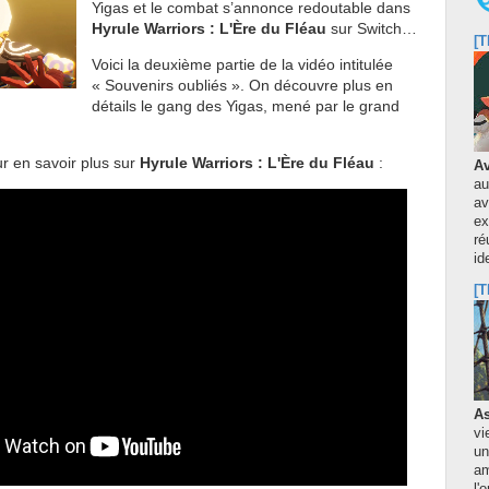
Yigas et le combat s’annonce redoutable dans
Hyrule Warriors : L'Ère du Fléau
sur Switch…
[T
Voici la deuxième partie de la vidéo intitulée
« Souvenirs oubliés ». On découvre plus en
détails l
e gang des Yigas, mené par le grand
r en savoir plus sur
Hyrule Warriors : L'Ère du Fléau
:
Av
au
av
ex
ré
id
[T
As
vi
un
am