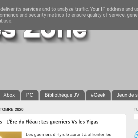
eliver its services and to analyze traffic. Your IP address and 
ormance and security metrics to ensure quality of service, gen
abuse.
Xbox
PC
Bibliothèque JV
#Geek
Jeux de s
TOBRE 2020
T
 - L'Ère du Fléau : Les guerriers Vs les Yigas
L
es guerriers d’Hyrule auront à affronter les