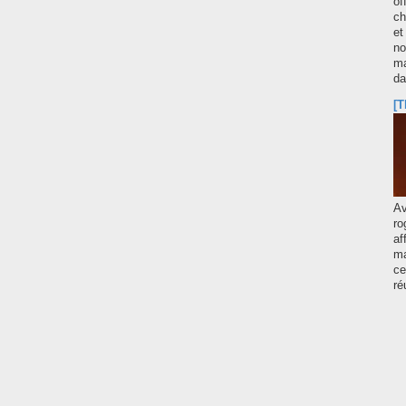
of
ch
et
no
ma
d
[T
A
ro
af
ma
ce
ré