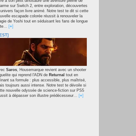
fre à son petit dinosaure une aventure pleine de
arme sur Switch 2, entre exploration, découvertes
 univers façon livre animé. Notre test te dit si cette
uvelle escapade colorée réussit à renouveler la
gie de Yoshi tout en séduisant les fans de longue
ate…
[
+
]
EST]
vec
Saros
, Housemarque revient avec un shooter
guelite qui reprend l'ADN de
Returnal
tout en
finant sa formule : plus accessible, plus maîtrisé,
is toujours aussi intense. Notre test te dévoile si
tte nouvelle odyssée de science-fiction sur PS5
ussit à dépasser son illustre prédécesseur…
[
+
]