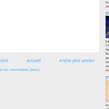
te
sé
[T
Le
Ch
br
Ba
gr
écent
Accueil
Article plus ancien
no
au
ier les commentaires (Atom)
m
[T
A