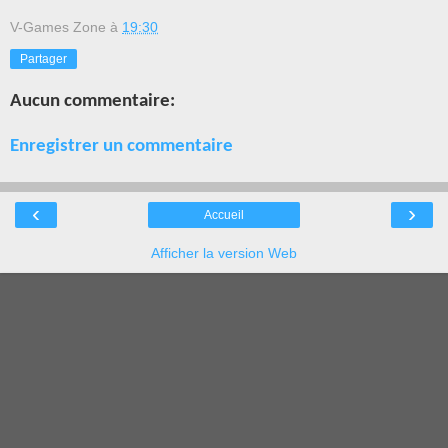
V-Games Zone
à
19:30
Partager
Aucun commentaire:
Enregistrer un commentaire
‹
›
Accueil
Afficher la version Web