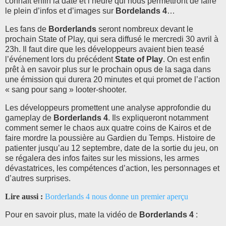
connaît enfin la date et l’heure qui nous permettront de faire
le plein d’infos et d’images sur
Bordelands 4
…
Les fans de
Borderlands
seront nombreux devant le
prochain State of Play, qui sera diffusé le mercredi 30 avril à
23h. Il faut dire que les développeurs avaient bien teasé
l’événement lors du précédent
State of Play
. On est enfin
prêt à en savoir plus sur le prochain opus de la saga dans
une émission qui durera 20 minutes et qui promet de l’action
« sang pour sang » looter-shooter.
Les développeurs promettent une analyse approfondie du
gameplay de
Borderlands 4
. Ils expliqueront notamment
comment semer le chaos aux quatre coins de Kairos et de
faire mordre la poussière au Gardien du Temps. Histoire de
patienter jusqu’au 12 septembre, date de la sortie du jeu, on
se régalera des infos faites sur les missions, les armes
dévastatrices, les compétences d’action, les personnages et
d’autres surprises.
Lire aussi :
Borderlands 4 nous donne un premier aperçu
Pour en savoir plus, mate la vidéo de
Borderlands 4
: