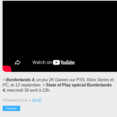
>
Borderlands 4
, un jeu 2K Games sur PS5, Xbox Series et
PC, le 12 septembre.
>
State of Play spécial Borderlands
4
, mercredi 30 avril à 23h.
V-Games Zone
à
18:00
Partager