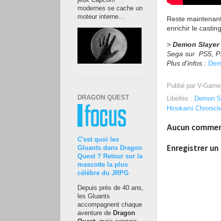
jeux Capcom
modernes se cache un
moteur interne…
Reste maintenant
enrichir le casti
>
Demon Slayer 
Sega sur PS5, PS
Plus d'infos :
Dem
Publié par
V-Game
DRAGON QUEST
Libellés :
Demon Sl
Hinokami Chronicl
Aucun commen
C'est quoi les
Enregistrer u
Gluants dans Dragon
Quest ? Retour sur la
mascotte la plus
célèbre du JRPG
Depuis près de 40 ans,
les Gluants
accompagnent chaque
aventure de
Dragon