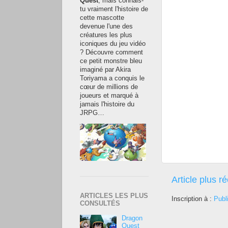
Quest
, mais connais-
tu vraiment l'histoire de
cette mascotte
devenue l'une des
créatures les plus
iconiques du jeu vidéo
? Découvre comment
ce petit monstre bleu
imaginé par Akira
Toriyama a conquis le
cœur de millions de
joueurs et marqué à
jamais l'histoire du
JRPG…
Article plus r
ARTICLES LES PLUS
Inscription à :
Publ
CONSULTÉS
Dragon
Quest