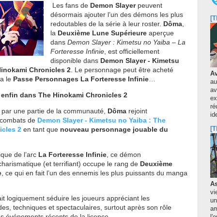
Les fans de
Demon Slayer
peuvent
désormais ajouter l’un des démons les plus
[T
redoutables de la série à leur roster.
Dôma
,
la
Deuxième Lune Supérieure
aperçue
dans
Demon Slayer : Kimetsu no Yaiba – La
Forteresse Infinie
, est officiellement
disponible dans
Demon Slayer - Kimetsu
Hinokami Chronicles 2
. Le personnage peut être acheté
Av
a le
Passe Personnages La Forteresse Infinie
…
au
av
enfin dans The Hinokami Chronicles 2
ex
ré
u par une partie de la communauté,
Dôma
rejoint
id
s combats de
Demon Slayer - Kimetsu no Yaiba : The
cles 2
en tant que
nouveau personnage jouable du
[T
que de l’arc
La Forteresse Infinie
, ce démon
charismatique (et terrifiant) occupe le rang de
Deuxième
e
, ce qui en fait l’un des ennemis les plus puissants du manga
As
vi
it logiquement séduire les joueurs appréciant les
un
es, techniques et spectaculaires, surtout après son rôle
am
s événements récents de la licence.