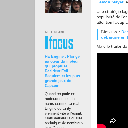
Demon Slayer
, 
Une stratégie lo
popularité de l’a
attention l’adapta
Dem
Lire aussi :
RE ENGINE
débarque en 
Mate le trailer d
RE Engine : Plonge
au cœur du moteur
qui propulse
Resident Evil
Requiem et les plus
grands jeux de
Capcom
Quand on parle de
moteurs de jeu, les
noms comme Unreal
Engine ou Unity
viennent vite à l’esprit.
Mais derrière la qualité
technique de nombreux