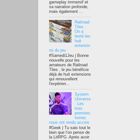
gameplay immersif et
sa narration profonde,
mais également ...
Railroad
Tiles :
On a
testé les
huit
extensio
ns du jeu
#Samedi1Jeu | Bonne
nouvelle pour les
amateurs de Railroad
Tiles , le jeu bénéficie
déjà de huit extensions
qui renouvellent
l'expérien...
System
Universe
: Les
trois
premiers
tomes
nous ont rendu accros
#Geek | Tu sais tout le
bien que l’on pense de
la LitRPG. Après avoir