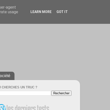
user-agent
erate usage
LEARN MORE
GOT IT
ociété
U CHERCHES UN TRUC ?