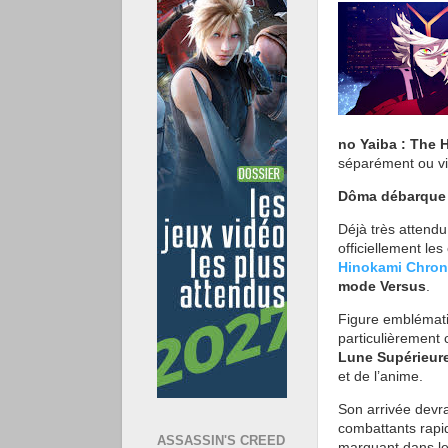
no Yaiba : The 
séparément ou vi
Dôma débarque 
Déjà très attend
officiellement le
Hinokami Chroni
mode Versus
.
Figure emblémati
particulièrement 
Lune Supérieur
et de l’anime.
Son arrivée devra
combattants rapid
ASSASSIN'S CREED
marquant dans le