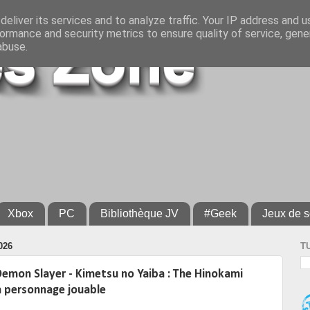
eliver its services and to analyze traffic. Your IP address and 
ormance and security metrics to ensure quality of service, gen
abuse.
Xbox
PC
Bibliothèque JV
#Geek
Jeux de s
026
T
emon Slayer - Kimetsu no Yaiba : The Hinokami
n personnage jouable