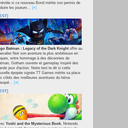
 révèle si ce nouveau Bond mérite son permis de
duire les joueurs…
[
+
]
EST]
go Batman : Legacy of the Dark Knight
offre au
evalier Noir son aventure la plus ambitieuse en
iques, entre hommage à des décennies de
tman, Gotham ouverte et gameplay inspiré des
ands jeux d'action. Notre test te dit si cette
uvelle épopée signée TT Games mérite sa place
x côtés des meilleures aventures du héros
asqué…
[
+
]
EST]
vec
Yoshi and the Mysterious Book
, Nintendo