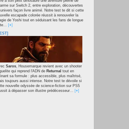
fre à son petit dinosaure une aventure pleine de
arme sur Switch 2, entre exploration, découvertes
 univers façon livre animé. Notre test te dit si cette
uvelle escapade colorée réussit à renouveler la
gie de Yoshi tout en séduisant les fans de longue
ate…
[
+
]
EST]
vec
Saros
, Housemarque revient avec un shooter
guelite qui reprend l'ADN de
Returnal
tout en
finant sa formule : plus accessible, plus maîtrisé,
is toujours aussi intense. Notre test te dévoile si
tte nouvelle odyssée de science-fiction sur PS5
ussit à dépasser son illustre prédécesseur…
[
+
]