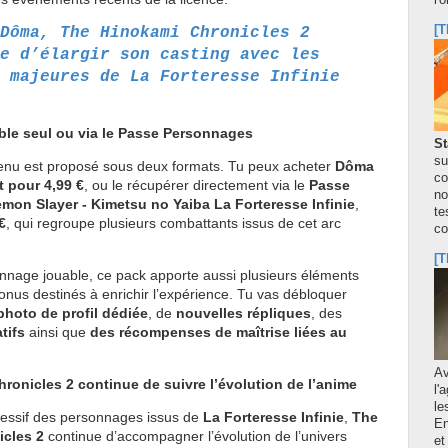
l'
[T
Dôma, The Hinokami Chronicles 2
e d’élargir son casting avec les
 majeures de La Forteresse Infinie
le seul ou via le Passe Personnages
St
su
nu est proposé sous deux formats. Tu peux acheter
Dôma
co
t pour 4,99 €
, ou le récupérer directement via le
Passe
no
on Slayer - Kimetsu no Yaiba La Forteresse Infinie
,
te
€
, qui regroupe plusieurs combattants issus de cet arc
co
[T
nnage jouable, ce pack apporte aussi plusieurs éléments
nus destinés à enrichir l’expérience. Tu vas débloquer
photo de profil dédiée
, de
nouvelles répliques
, des
tifs
ainsi que
des récompenses de maîtrise liées au
A
ronicles 2 continue de suivre l’évolution de l’anime
l'
le
gressif des personnages issus de
La Forteresse Infinie
,
The
En
icles 2
continue d’accompagner l’évolution de l’univers
et