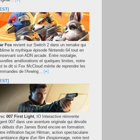
original…
[
+
]
EST]
ar Fox
revient sur Switch 2 dans un remake qui
blime le mythique épisode Nintendo 64 tout en
nservant son ADN arcade. Entre nostalgie,
uvelles améliorations et quelques limites, notre
st te dit si Fox McCloud mérite de reprendre les
mmandes de l'Arwing…
[
+
]
EST]
vec
007 First Light
, IO Interactive réinvente
agent 007 dans une aventure originale qui dévoile
s débuts d'un James Bond encore en formation.
tre infiltration façon Hitman, action spectaculaire
 ambiance digne d'un film d'espionnage, notre test