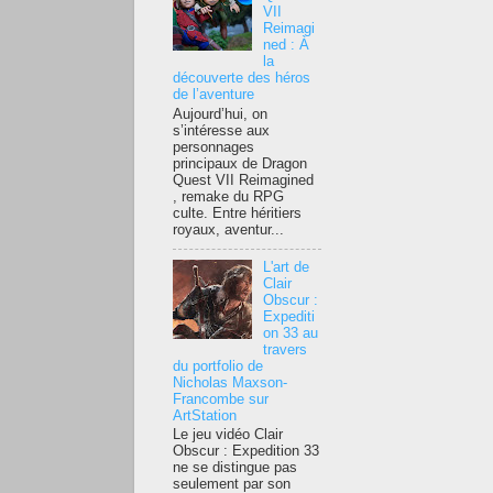
VII
Reimagi
ned : À
la
découverte des héros
de l’aventure
Aujourd’hui, on
s’intéresse aux
personnages
principaux de Dragon
Quest VII Reimagined
, remake du RPG
culte. Entre héritiers
royaux, aventur...
L'art de
Clair
Obscur :
Expediti
on 33 au
travers
du portfolio de
Nicholas Maxson-
Francombe sur
ArtStation
Le jeu vidéo Clair
Obscur : Expedition 33
ne se distingue pas
seulement par son