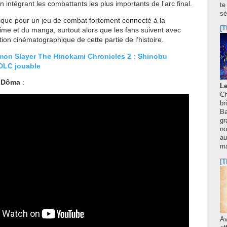
en intégrant les combattants les plus importants de l’arc final.
te
sé
gique pour un jeu de combat fortement connecté à la
[T
nime et du manga, surtout alors que les fans suivent avec
tion cinématographique de cette partie de l’histoire.
on Slayer The Hinokami Chronicles 2 : Shinobu
DLC jouable
e
Dôma
:
Le
Ch
br
Ba
gr
no
au
m
[T
A