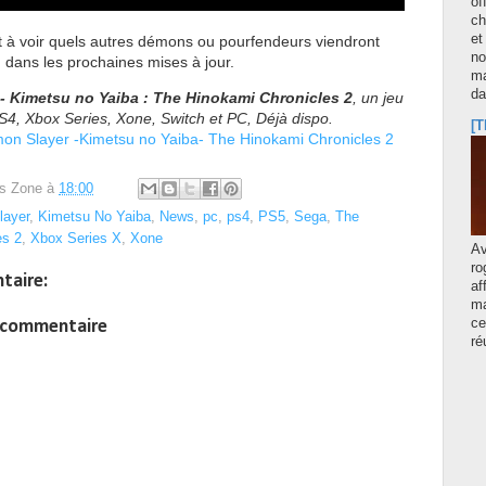
of
ch
et
 à voir quels autres démons ou pourfendeurs viendront
no
ng dans les prochaines mises à jour.
ma
d
- Kimetsu no Yaiba : The Hinokami Chronicles 2
, un jeu
4, Xbox Series, Xone, Switch et PC, Déjà dispo.
[T
on Slayer -Kimetsu no Yaiba- The Hinokami Chronicles 2
s Zone
à
18:00
ayer
,
Kimetsu No Yaiba
,
News
,
pc
,
ps4
,
PS5
,
Sega
,
The
es 2
,
Xbox Series X
,
Xone
A
ro
taire:
af
ma
ce
n commentaire
ré