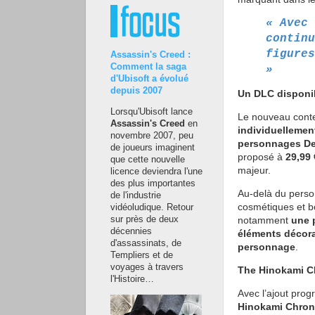
« Avec 
continu
figures
Assassin's Creed :
Comment la saga
»
d'Ubisoft a évolué
depuis 2007
Un DLC disponib
Lorsqu'Ubisoft lance
Le nouveau conte
Assassin's Creed
en
individuellemen
novembre 2007, peu
personnages Dem
de joueurs imaginent
proposé à
29,99 
que cette nouvelle
majeur.
licence deviendra l'une
des plus importantes
Au-delà du perso
de l'industrie
cosmétiques et bo
vidéoludique. Retour
sur près de deux
notamment
une 
décennies
éléments décora
d'assassinats, de
personnage
.
Templiers et de
voyages à travers
The Hinokami Ch
l'Histoire…
Avec l’ajout pro
Hinokami Chron