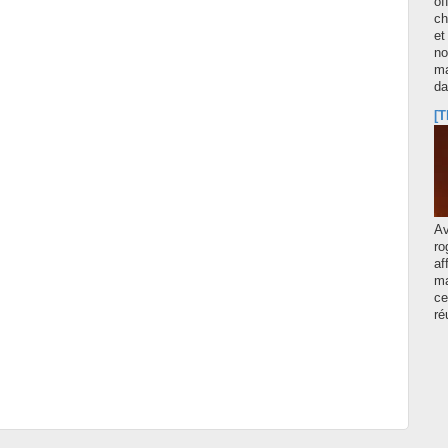
of
ch
et
no
ma
d
[T
A
ro
af
ma
ce
ré