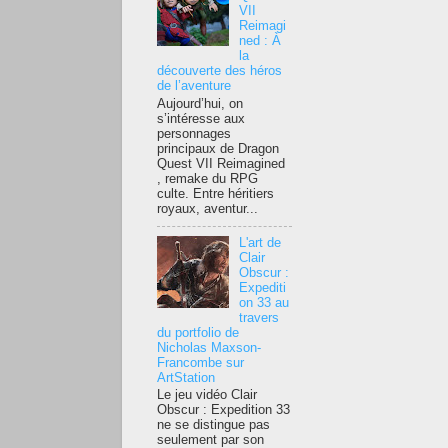
VII
Reimagi
ned : À
la
découverte des héros
de l’aventure
Aujourd’hui, on
s’intéresse aux
personnages
principaux de Dragon
Quest VII Reimagined
, remake du RPG
culte. Entre héritiers
royaux, aventur...
L'art de
Clair
Obscur :
Expediti
on 33 au
travers
du portfolio de
Nicholas Maxson-
Francombe sur
ArtStation
Le jeu vidéo Clair
Obscur : Expedition 33
ne se distingue pas
seulement par son