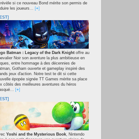
 révèle si ce nouveau Bond mérite son permis de
duire les joueurs…
[
+
]
EST]
go Batman : Legacy of the Dark Knight
offre au
evalier Noir son aventure la plus ambitieuse en
iques, entre hommage à des décennies de
tman, Gotham ouverte et gameplay inspiré des
ands jeux d'action. Notre test te dit si cette
uvelle épopée signée TT Games mérite sa place
x côtés des meilleures aventures du héros
asqué…
[
+
]
EST]
vec
Yoshi and the Mysterious Book
, Nintendo