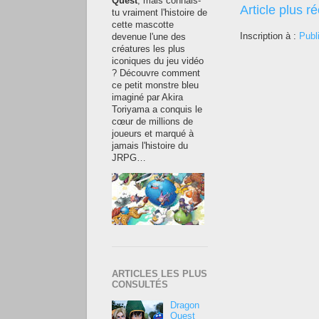
Quest
, mais connais-
Article plus r
tu vraiment l'histoire de
cette mascotte
Inscription à :
Publ
devenue l'une des
créatures les plus
iconiques du jeu vidéo
? Découvre comment
ce petit monstre bleu
imaginé par Akira
Toriyama a conquis le
cœur de millions de
joueurs et marqué à
jamais l'histoire du
JRPG…
ARTICLES LES PLUS
CONSULTÉS
Dragon
Quest