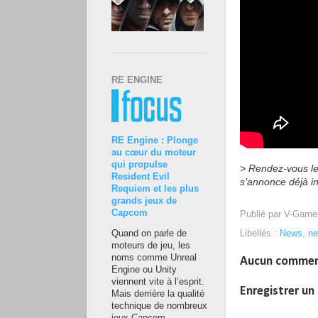
RE ENGINE
RE Engine : Plonge
au cœur du moteur
qui propulse
>
Rendez-vous l
Resident Evil
s’annonce déjà i
Requiem et les plus
grands jeux de
Capcom
Publié par
V-Game
Libellés :
News
,
ne
Quand on parle de
moteurs de jeu, les
noms comme Unreal
Aucun commen
Engine ou Unity
viennent vite à l’esprit.
Enregistrer u
Mais derrière la qualité
technique de nombreux