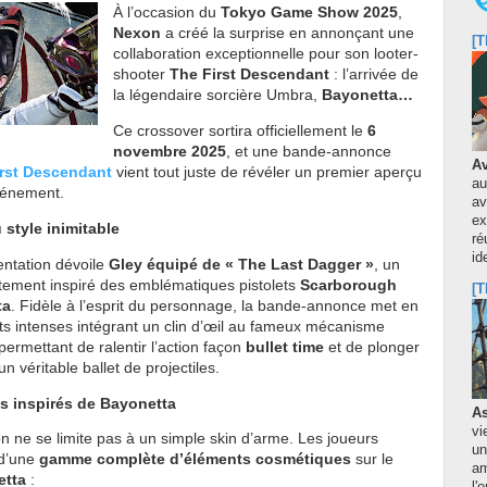
À l’occasion du
Tokyo Game Show 2025
,
Nexon
a créé la surprise en annonçant une
[T
collaboration exceptionnelle pour son looter-
shooter
The First Descendant
: l’arrivée de
la légendaire sorcière Umbra,
Bayonetta…
Ce crossover sortira officiellement le
6
novembre 2025
, et une bande-annonce
Av
irst Descendant
vient tout juste de révéler un premier aperçu
au
vénement.
av
ex
style inimitable
ré
id
entation dévoile
Gley équipé de « The Last Dagger »
, un
ctement inspiré des emblématiques pistolets
Scarborough
[T
ta
. Fidèle à l’esprit du personnage, la bande-annonce met en
s intenses intégrant un clin d’œil au fameux mécanisme
 permettant de ralentir l’action façon
bullet time
et de plonger
n véritable ballet de projectiles.
s inspirés de Bayonetta
As
vi
on ne se limite pas à un simple skin d’arme. Les joueurs
un
 d’une
gamme complète d’éléments cosmétiques
sur le
am
etta
: