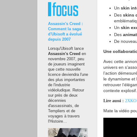
Un
skin int
Des
skins 
emblématiq
Assassin's Creed :
Un
skin exc
Comment la saga
Des
animat
d'Ubisoft a évolué
depuis 2007
De nouvea
Lorsqu'Ubisoft lance
Une collaborat
Assassin's Creed
en
novembre 2007, peu
Avec cette anno
de joueurs imaginent
univers en s’asso
que cette nouvelle
l’action démesuré
licence deviendra l'une
le dynamisme et l
des plus importantes
retrouver l’éléga
de l'industrie
contexte explosif.
vidéoludique. Retour
sur près de deux
Lire aussi :
2XKO :
décennies
d'assassinats, de
Mate la vidéo pou
Templiers et de
voyages à travers
l'Histoire…