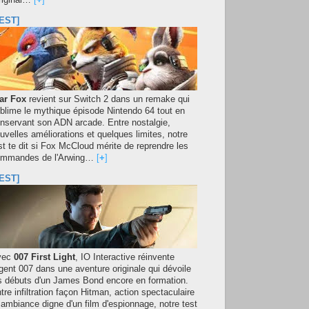
original…
[
+
]
EST]
ar Fox
revient sur Switch 2 dans un remake qui
blime le mythique épisode Nintendo 64 tout en
nservant son ADN arcade. Entre nostalgie,
uvelles améliorations et quelques limites, notre
st te dit si Fox McCloud mérite de reprendre les
mmandes de l'Arwing…
[
+
]
EST]
vec
007 First Light
, IO Interactive réinvente
agent 007 dans une aventure originale qui dévoile
s débuts d'un James Bond encore en formation.
tre infiltration façon Hitman, action spectaculaire
 ambiance digne d'un film d'espionnage, notre test