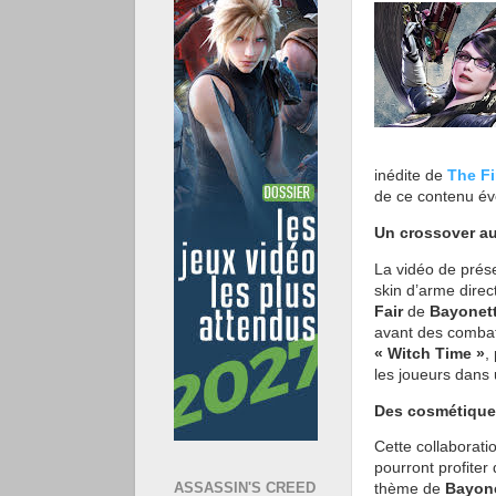
inédite de
The F
de ce contenu é
Un crossover au 
La vidéo de prés
skin d’arme dire
Fair
de
Bayonet
avant des combat
« Witch Time »
,
les joueurs dans u
Des cosmétique
Cette collaborati
pourront profiter
ASSASSIN'S CREED
thème de
Bayon