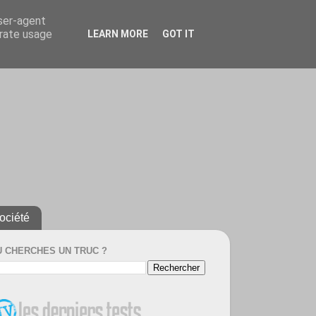
user-agent
erate usage
LEARN MORE
GOT IT
ociété
U CHERCHES UN TRUC ?