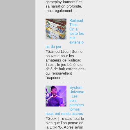
gameplay immersif et
sa narration profonde,
mais également ...
Railroad
Tiles :
On a
testé les
huit
extensio
ns du jeu
#Samedi1Jeu | Bonne
nouvelle pour les
amateurs de Railroad
Tiles , le jeu bénéficie
déjà de huit extensions
qui renouvellent
l'expérien...
System
Universe
: Les
trois
premiers
tomes
nous ont rendu accros
#Geek | Tu sais tout le
bien que l’on pense de
la LitRPG. Après avoir