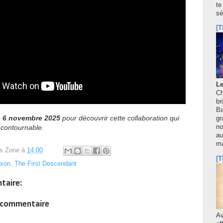
te
sé
[T
Le
Ch
br
Ba
e
6 novembre 2025
pour découvrir cette collaboration qui
gr
no
ncontournable.
au
m
s Zone
à
14:00
[T
xon
,
The First Descendant
taire:
n commentaire
A