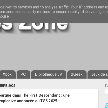
eliver its services and to analyze traffic. Your IP address and 
ormance and security metrics to ensure quality of service, gen
abuse.
Xbox
PC
Bibliothèque JV
#Geek
Jeux de s
MBRE 2025
T
arque dans The First Descendant : une
 explosive annoncée au TGS 2025