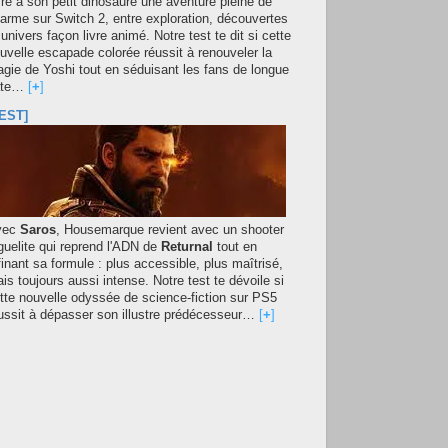
fre à son petit dinosaure une aventure pleine de
arme sur Switch 2, entre exploration, découvertes
 univers façon livre animé. Notre test te dit si cette
uvelle escapade colorée réussit à renouveler la
gie de Yoshi tout en séduisant les fans de longue
ate…
[
+
]
EST]
vec
Saros
, Housemarque revient avec un shooter
guelite qui reprend l'ADN de
Returnal
tout en
finant sa formule : plus accessible, plus maîtrisé,
is toujours aussi intense. Notre test te dévoile si
tte nouvelle odyssée de science-fiction sur PS5
ussit à dépasser son illustre prédécesseur…
[
+
]