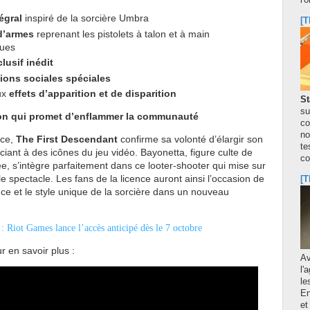
l'
égral
inspiré de la sorcière Umbra
[T
d’armes
reprenant les pistolets à talon et à main
ues
lusif inédit
ions sociales spéciales
ux
effets d’apparition et de disparition
St
su
ion qui promet d’enflammer la communauté
co
no
nce,
The First Descendant
confirme sa volonté d’élargir son
te
ciant à des icônes du jeu vidéo. Bayonetta, figure culte de
co
e, s’intègre parfaitement dans ce looter-shooter qui mise sur
e spectacle. Les fans de la licence auront ainsi l’occasion de
[T
nce et le style unique de la sorcière dans un nouveau
 Riot Games lance l’accès anticipé dès le 7 octobre
r en savoir plus :
A
l'
le
En
et