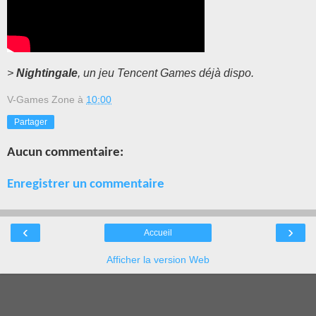
>
Nightingale
, un jeu Tencent Games déjà dispo.
V-Games Zone
à
10:00
Partager
Aucun commentaire:
Enregistrer un commentaire
‹
›
Accueil
Afficher la version Web