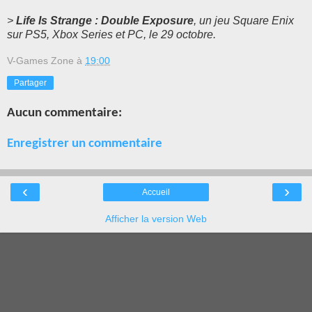
>
Life Is Strange : Double Exposure
, un jeu Square Enix
sur PS5, Xbox Series et PC, le 29 octobre.
V-Games Zone
à
19:00
Partager
Aucun commentaire:
Enregistrer un commentaire
‹
›
Accueil
Afficher la version Web