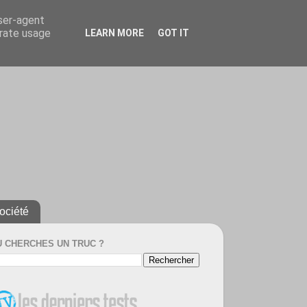
user-agent
erate usage
LEARN MORE
GOT IT
ociété
U CHERCHES UN TRUC ?