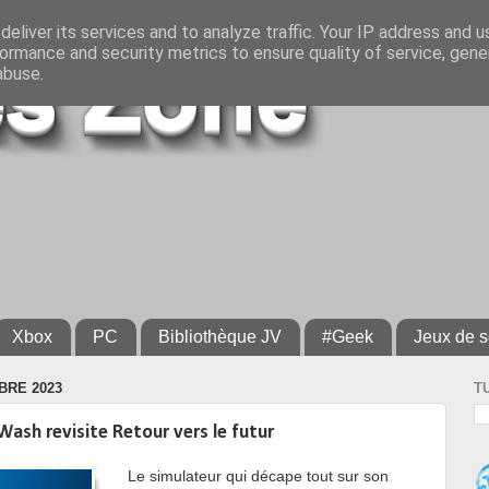
eliver its services and to analyze traffic. Your IP address and 
ormance and security metrics to ensure quality of service, gen
abuse.
Xbox
PC
Bibliothèque JV
#Geek
Jeux de s
BRE 2023
T
sh revisite Retour vers le futur
Le simulateur qui décape tout sur son