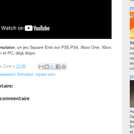
l'
[T
St
mulator
, un jeu Square Enix sur PS5,PS4, Xbox One, Xbox
su
h et PC, déjà dispo.
co
no
te
s Zone
à
12:00
co
werwash Simulator
,
square enix
[T
taire:
n commentaire
A
l'
le
En
et