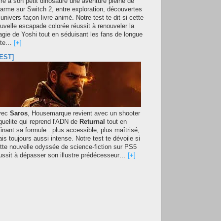
fre à son petit dinosaure une aventure pleine de
arme sur Switch 2, entre exploration, découvertes
 univers façon livre animé. Notre test te dit si cette
uvelle escapade colorée réussit à renouveler la
gie de Yoshi tout en séduisant les fans de longue
ate…
[
+
]
EST]
vec
Saros
, Housemarque revient avec un shooter
guelite qui reprend l'ADN de
Returnal
tout en
finant sa formule : plus accessible, plus maîtrisé,
is toujours aussi intense. Notre test te dévoile si
tte nouvelle odyssée de science-fiction sur PS5
ussit à dépasser son illustre prédécesseur…
[
+
]