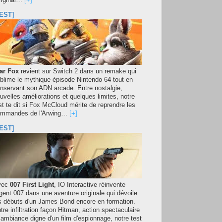
original…
[
+
]
EST]
ar Fox
revient sur Switch 2 dans un remake qui
blime le mythique épisode Nintendo 64 tout en
nservant son ADN arcade. Entre nostalgie,
uvelles améliorations et quelques limites, notre
st te dit si Fox McCloud mérite de reprendre les
mmandes de l'Arwing…
[
+
]
EST]
vec
007 First Light
, IO Interactive réinvente
agent 007 dans une aventure originale qui dévoile
s débuts d'un James Bond encore en formation.
tre infiltration façon Hitman, action spectaculaire
 ambiance digne d'un film d'espionnage, notre test