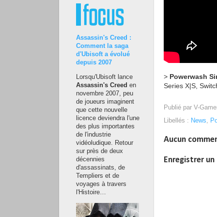
Assassin's Creed :
Comment la saga
d'Ubisoft a évolué
depuis 2007
>
Powerwash Si
Lorsqu'Ubisoft lance
Series X|S, Switc
Assassin's Creed
en
novembre 2007, peu
de joueurs imaginent
Publié par
V-Game
que cette nouvelle
licence deviendra l'une
Libellés :
News
,
Po
des plus importantes
de l'industrie
Aucun commen
vidéoludique. Retour
sur près de deux
Enregistrer u
décennies
d'assassinats, de
Templiers et de
voyages à travers
l'Histoire…