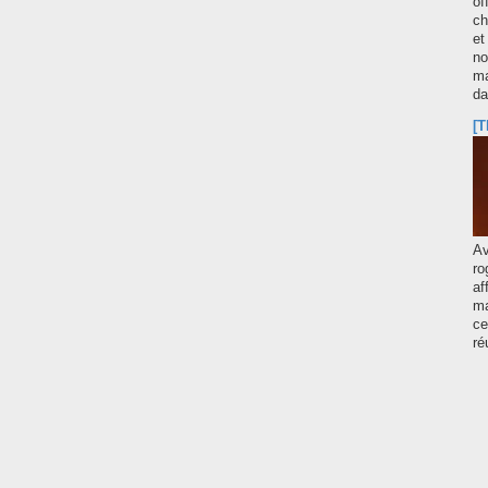
of
ch
et
no
ma
d
[T
A
ro
af
ma
ce
ré