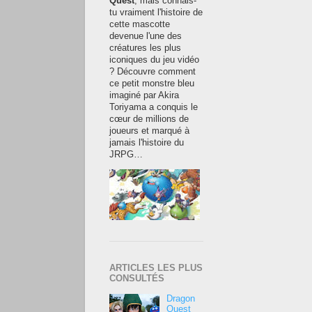
Quest
, mais connais-
tu vraiment l'histoire de
cette mascotte
devenue l'une des
créatures les plus
iconiques du jeu vidéo
? Découvre comment
ce petit monstre bleu
imaginé par Akira
Toriyama a conquis le
cœur de millions de
joueurs et marqué à
jamais l'histoire du
JRPG…
ARTICLES LES PLUS
CONSULTÉS
Dragon
Quest