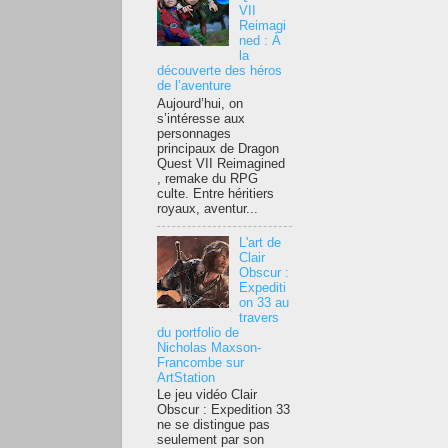
VII
Reimagi
ned : À
la
découverte des héros
de l’aventure
Aujourd’hui, on
s’intéresse aux
personnages
principaux de Dragon
Quest VII Reimagined
, remake du RPG
culte. Entre héritiers
royaux, aventur...
L'art de
Clair
Obscur :
Expediti
on 33 au
travers
du portfolio de
Nicholas Maxson-
Francombe sur
ArtStation
Le jeu vidéo Clair
Obscur : Expedition 33
ne se distingue pas
seulement par son