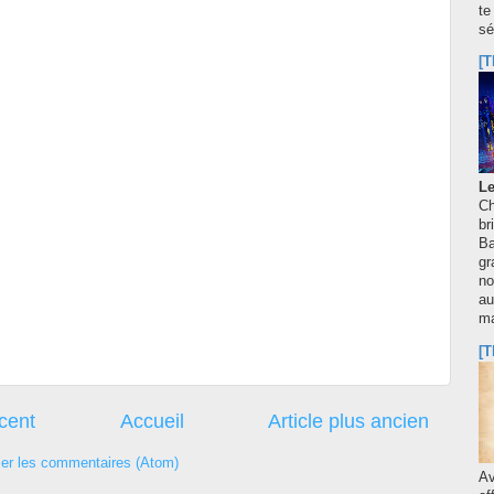
te
sé
[T
Le
Ch
br
Ba
gr
no
au
m
[T
écent
Accueil
Article plus ancien
ier les commentaires (Atom)
A