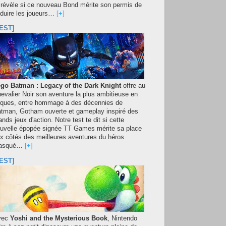
 révèle si ce nouveau Bond mérite son permis de
duire les joueurs…
[
+
]
EST]
go Batman : Legacy of the Dark Knight
offre au
evalier Noir son aventure la plus ambitieuse en
iques, entre hommage à des décennies de
tman, Gotham ouverte et gameplay inspiré des
ands jeux d'action. Notre test te dit si cette
uvelle épopée signée TT Games mérite sa place
x côtés des meilleures aventures du héros
asqué…
[
+
]
EST]
vec
Yoshi and the Mysterious Book
, Nintendo