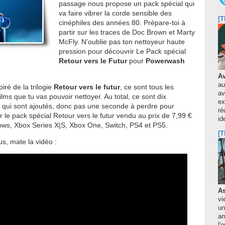
passage nous propose un pack spécial qui
va faire vibrer la corde sensible des
[T
cinéphiles des années 80. Prépare-toi à
partir sur les traces de Doc Brown et Marty
McFly. N’oublie pas ton nettoyeur haute
pression pour découvrir
Le Pack spécial
Retour vers le Futur
pour
Powerwash
Av
au
iré de la trilogie
Retour vers le futur
, ce sont tous les
av
ilms que tu vas pouvoir nettoyer. Au total, ce sont d
ix
ex
qui sont ajoutés, donc pas une seconde à perdre pour
ré
r le pack spécial Retour vers le futur vendu au prix de 7,99 €
id
ws, Xbox Series X|S, Xbox One, Switch, PS4 et PS5.
[T
us, mate la vidéo :
As
vi
un
am