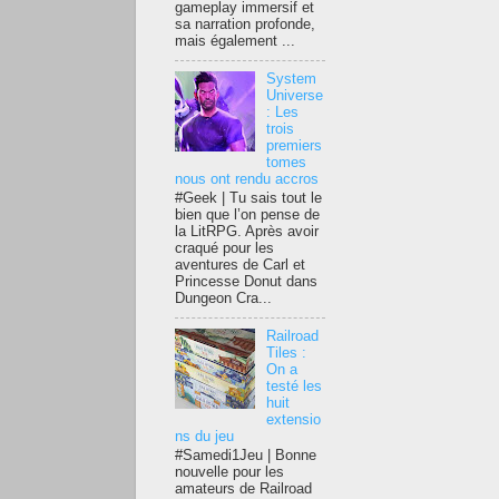
gameplay immersif et
sa narration profonde,
mais également ...
System
Universe
: Les
trois
premiers
tomes
nous ont rendu accros
#Geek | Tu sais tout le
bien que l’on pense de
la LitRPG. Après avoir
craqué pour les
aventures de Carl et
Princesse Donut dans
Dungeon Cra...
Railroad
Tiles :
On a
testé les
huit
extensio
ns du jeu
#Samedi1Jeu | Bonne
nouvelle pour les
amateurs de Railroad