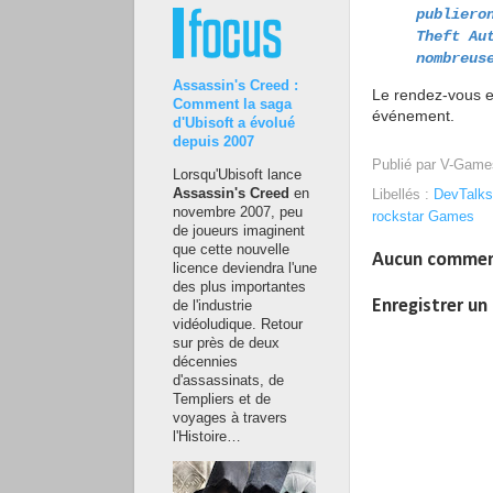
publiero
Theft Au
nombreus
Assassin's Creed :
Le rendez-vous es
Comment la saga
événement.
d'Ubisoft a évolué
depuis 2007
Publié par
V-Game
Lorsqu'Ubisoft lance
Assassin's Creed
en
Libellés :
DevTalks
novembre 2007, peu
rockstar Games
de joueurs imaginent
que cette nouvelle
Aucun commen
licence deviendra l'une
des plus importantes
Enregistrer u
de l'industrie
vidéoludique. Retour
sur près de deux
décennies
d'assassinats, de
Templiers et de
voyages à travers
l'Histoire…