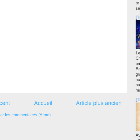
te
sé
[T
Le
Ch
br
Ba
gr
no
au
m
[T
écent
Accueil
Article plus ancien
ier les commentaires (Atom)
A