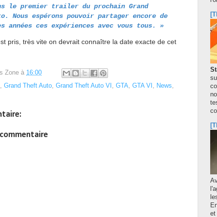
l'
ns le premier trailer du prochain Grand
[T
to. Nous espérons pouvoir partager encore de
es années ces expériences avec vous tous. »
t pris, très vite on devrait connaître la date exacte de cet
St
s Zone
à
16:00
su
,
Grand Theft Auto
,
Grand Theft Auto VI
,
GTA
,
GTA VI
,
News
,
co
no
te
co
taire:
[T
n commentaire
A
l'
le
En
et