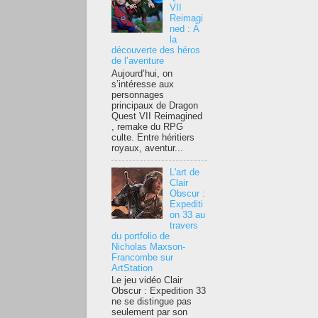
VII
Reimagi
ned : À
la
découverte des héros
de l’aventure
Aujourd’hui, on
s’intéresse aux
personnages
principaux de Dragon
Quest VII Reimagined
, remake du RPG
culte. Entre héritiers
royaux, aventur...
L'art de
Clair
Obscur :
Expediti
on 33 au
travers
du portfolio de
Nicholas Maxson-
Francombe sur
ArtStation
Le jeu vidéo Clair
Obscur : Expedition 33
ne se distingue pas
seulement par son