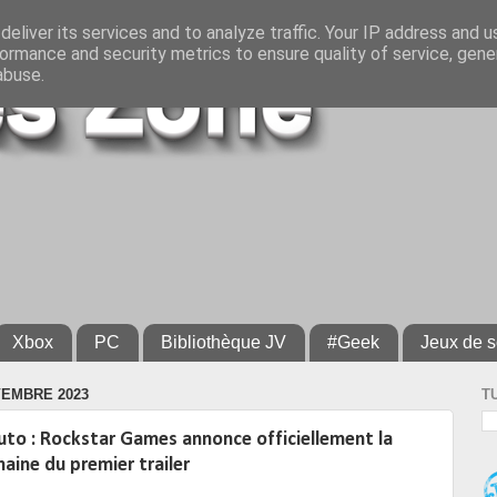
eliver its services and to analyze traffic. Your IP address and 
ormance and security metrics to ensure quality of service, gen
abuse.
Xbox
PC
Bibliothèque JV
#Geek
Jeux de s
VEMBRE 2023
T
uto : Rockstar Games annonce officiellement la
haine du premier trailer