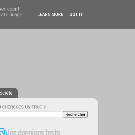
user-agent
erate usage
LEARN MORE
GOT IT
ociété
U CHERCHES UN TRUC ?