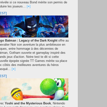
 révèle si ce nouveau Bond mérite son permis de
duire les joueurs…
[
+
]
EST]
go Batman : Legacy of the Dark Knight
offre au
evalier Noir son aventure la plus ambitieuse en
iques, entre hommage à des décennies de
tman, Gotham ouverte et gameplay inspiré des
ands jeux d'action. Notre test te dit si cette
uvelle épopée signée TT Games mérite sa place
x côtés des meilleures aventures du héros
asqué…
[
+
]
EST]
vec
Yoshi and the Mysterious Book
, Nintendo