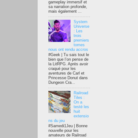
gameplay immersif et
sa narration profonde,
mais également ...
System
Universe
: Les
trois
premiers
tomes
nous ont rendu accros
#Geek | Tu sais tout le
bien que l’on pense de
la LitRPG. Après avoir
craqué pour les
aventures de Carl et
Princesse Donut dans
Dungeon Cra...
Railroad
Tiles :
On a
testé les
huit
extensio
ns du jeu
#Samedi1Jeu | Bonne
nouvelle pour les
amateurs de Railroad