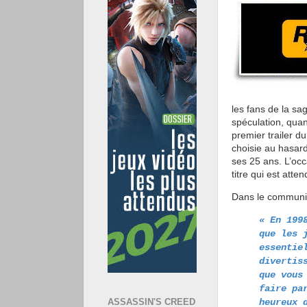
les fans de la s
spéculation, quan
premier trailer d
choisie au hasar
ses 25 ans. L’occ
titre qui est att
Dans le commun
« En 199
que les 
essentie
divertis
que vous
faire pa
heureux 
ASSASSIN'S CREED