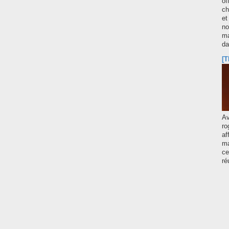
of
ch
et
no
ma
d
[T
A
ro
af
ma
ce
ré