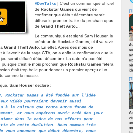
| C’est un communiqué officiel
#DevTalks
de
Rockstar Games
qui vient de
[T
confirmer que début décembre serait
diffusé le premier trailer du prochain opus
de
Grand Theft Auto
…
Le communiqué est signé Sam Houser, le
créateur de Rockstar Games, et il va ravir
Av
aga
Grand Theft Auto
. En effet, Après des mois de
au
t à l’avenir de la saga GTA, on a enfin la confirmation que le
av
u jeu serait diffusé début décembre. La date n’a pas été
ex
d puisque c’est le mois prochain que
Rockstar Games
fêtera
ré
asion était trop belle pour donner un premier aperçu d’un
id
endu comme le messie.
[T
iqué,
Sam Houser
déclare :
8, Rockstar Games a été fondée sur l'idée
jeux vidéo pourraient devenir aussi
ls à la culture que toute autre forme de
sement, et nous espérons avoir créé des jeux
As
vi
 aimez dans le cadre de nos efforts pour
un
rtie de cette évolution. Nous sommes très
am
de vous annoncer que début décembre, nous