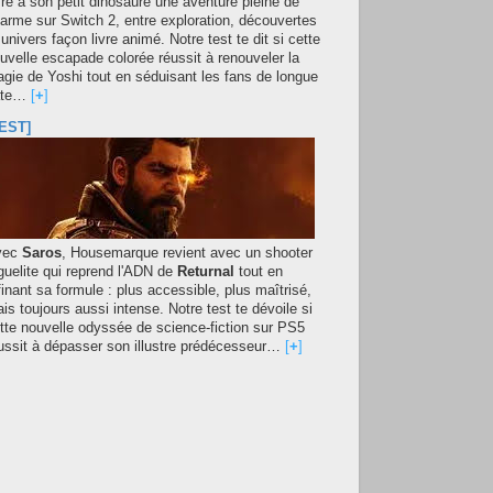
fre à son petit dinosaure une aventure pleine de
arme sur Switch 2, entre exploration, découvertes
 univers façon livre animé. Notre test te dit si cette
uvelle escapade colorée réussit à renouveler la
gie de Yoshi tout en séduisant les fans de longue
ate…
[
+
]
EST]
vec
Saros
, Housemarque revient avec un shooter
guelite qui reprend l'ADN de
Returnal
tout en
finant sa formule : plus accessible, plus maîtrisé,
is toujours aussi intense. Notre test te dévoile si
tte nouvelle odyssée de science-fiction sur PS5
ussit à dépasser son illustre prédécesseur…
[
+
]