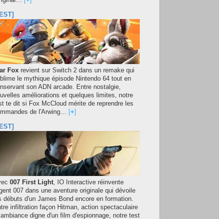
original…
[
+
]
EST]
ar Fox
revient sur Switch 2 dans un remake qui
blime le mythique épisode Nintendo 64 tout en
nservant son ADN arcade. Entre nostalgie,
uvelles améliorations et quelques limites, notre
st te dit si Fox McCloud mérite de reprendre les
mmandes de l'Arwing…
[
+
]
EST]
vec
007 First Light
, IO Interactive réinvente
agent 007 dans une aventure originale qui dévoile
s débuts d'un James Bond encore en formation.
tre infiltration façon Hitman, action spectaculaire
 ambiance digne d'un film d'espionnage, notre test