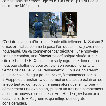
combattants de
Street Fighter 6
. On t’en dit plus sur cette
deuxième MAJ du jeu…
C’est donc aujourd’hui que débute officiellement la Saison 2
d’
Exoprimal
et, comme tu peux t’en douter, il va y avoir de la
nouveauté. On va commencer par découvrir une nouvelle
zone de combat, une
Plateforme océanique
située sur un
site offshore de Hi-Xol qui, par sa typographie donnera un
nouveau challenge pour adapter son équipements à la
verticalité des lieux. Heureusement qu’il y a de nouveaux
outils dans le Hangar pour survivre, à commencer par la
« Frappe du tranchant » qui permet une attaque éclair en se
téléportant au contact d’un ennemi alors que le « Drone »
déclenchera une explosion, ça sera un très bon complément
aux deux nouveaux modules « Anti-Horde », résistant aux
essaims, et le « Magnum », qui inflige des dégâts
considérables.