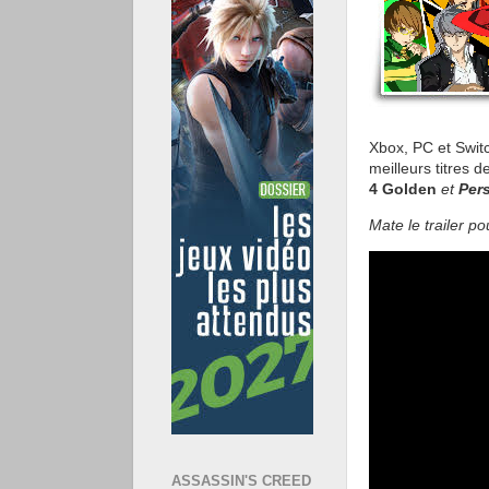
Xbox, PC et Switc
meilleurs titres 
4 Golden
et
Per
Mate le trailer po
ASSASSIN'S CREED