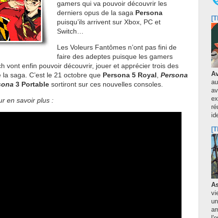
gamers qui va pouvoir découvrir les
derniers opus de la saga
Persona
[T
puisqu’ils arrivent sur Xbox, PC et
Switch…
Les Voleurs Fantômes n’ont pas fini de
faire des adeptes puisque les gamers
h vont enfin pouvoir découvrir, jouer et apprécier trois des
Av
de la saga. C’est le 21 octobre que
Persona
5
Royal
,
Persona
au
sona
3 Portable
sortiront sur ces nouvelles consoles.
av
ex
ur en savoir plus :
ré
id
[T
As
vi
un
am