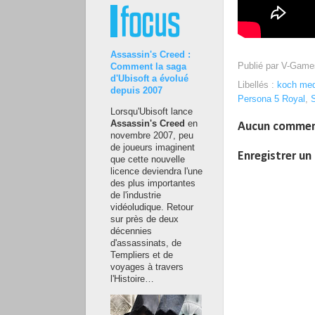
Assassin's Creed :
Publié par
V-Game
Comment la saga
d'Ubisoft a évolué
Libellés :
koch med
depuis 2007
Persona 5 Royal
,
Lorsqu'Ubisoft lance
Assassin's Creed
en
Aucun commen
novembre 2007, peu
de joueurs imaginent
Enregistrer u
que cette nouvelle
licence deviendra l'une
des plus importantes
de l'industrie
vidéoludique. Retour
sur près de deux
décennies
d'assassinats, de
Templiers et de
voyages à travers
l'Histoire…