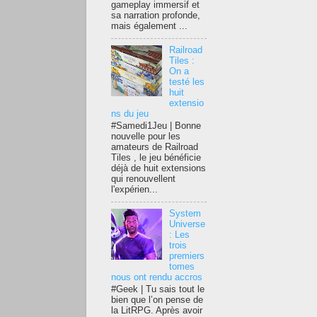
gameplay immersif et
sa narration profonde,
mais également ...
Railroad
Tiles :
On a
testé les
huit
extensio
ns du jeu
#Samedi1Jeu | Bonne
nouvelle pour les
amateurs de Railroad
Tiles , le jeu bénéficie
déjà de huit extensions
qui renouvellent
l'expérien...
System
Universe
: Les
trois
premiers
tomes
nous ont rendu accros
#Geek | Tu sais tout le
bien que l’on pense de
la LitRPG. Après avoir