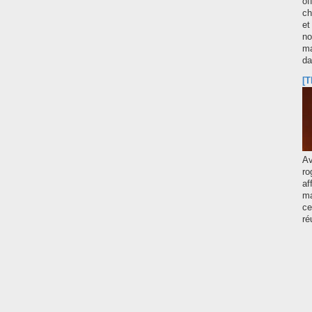
of
ch
et
no
ma
d
[T
A
ro
af
ma
ce
ré