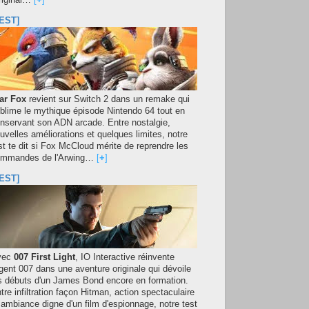
original…
[
+
]
EST]
ar Fox
revient sur Switch 2 dans un remake qui
blime le mythique épisode Nintendo 64 tout en
nservant son ADN arcade. Entre nostalgie,
uvelles améliorations et quelques limites, notre
st te dit si Fox McCloud mérite de reprendre les
mmandes de l'Arwing…
[
+
]
EST]
vec
007 First Light
, IO Interactive réinvente
agent 007 dans une aventure originale qui dévoile
s débuts d'un James Bond encore en formation.
tre infiltration façon Hitman, action spectaculaire
 ambiance digne d'un film d'espionnage, notre test