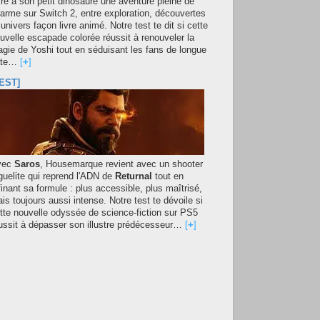
fre à son petit dinosaure une aventure pleine de
arme sur Switch 2, entre exploration, découvertes
 univers façon livre animé. Notre test te dit si cette
uvelle escapade colorée réussit à renouveler la
gie de Yoshi tout en séduisant les fans de longue
ate…
[
+
]
EST]
vec
Saros
, Housemarque revient avec un shooter
guelite qui reprend l'ADN de
Returnal
tout en
finant sa formule : plus accessible, plus maîtrisé,
is toujours aussi intense. Notre test te dévoile si
tte nouvelle odyssée de science-fiction sur PS5
ussit à dépasser son illustre prédécesseur…
[
+
]