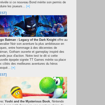
 révèle si ce nouveau Bond mérite son permis de
duire les joueurs…
[
+
]
EST]
go Batman : Legacy of the Dark Knight
offre au
evalier Noir son aventure la plus ambitieuse en
iques, entre hommage à des décennies de
tman, Gotham ouverte et gameplay inspiré des
ands jeux d'action. Notre test te dit si cette
uvelle épopée signée TT Games mérite sa place
x côtés des meilleures aventures du héros
asqué…
[
+
]
EST]
vec
Yoshi and the Mysterious Book
, Nintendo