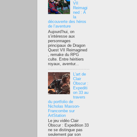
VII
Reimagi
ned : À
la
découverte des héros
de l’aventure
Aujourd’hui, on
s’intéresse aux
personnages
principaux de Dragon
Quest VII Reimagined
, remake du RPG
culte. Entre héritiers
royaux, aventur...
L'art de
Clair
Obscur :
Expediti
on 33 au
travers
du portfolio de
Nicholas Maxson-
Francombe sur
ArtStation
Le jeu vidéo Clair
Obscur : Expedition 33
ne se distingue pas
seulement par son