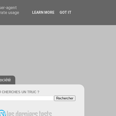
user-agent
erate usage
LEARN MORE
GOT IT
ociété
U CHERCHES UN TRUC ?