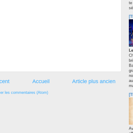
te
sé
[T
Le
Ch
br
Ba
gr
no
écent
Accueil
Article plus ancien
au
m
ier les commentaires (Atom)
[T
A