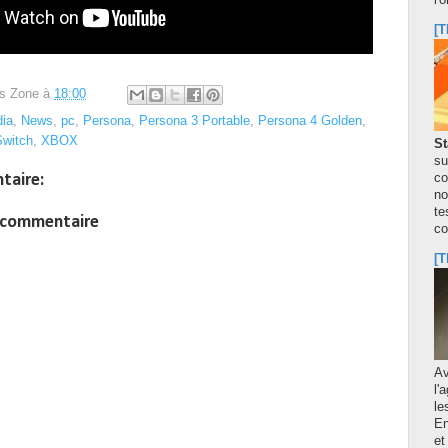
l'
[T
s Zone
à
18:00
ia
,
News
,
pc
,
Persona
,
Persona 3 Portable
,
Persona 4 Golden
,
Switch
,
XBOX
St
su
co
taire:
no
te
n commentaire
co
[T
A
l'
le
En
et