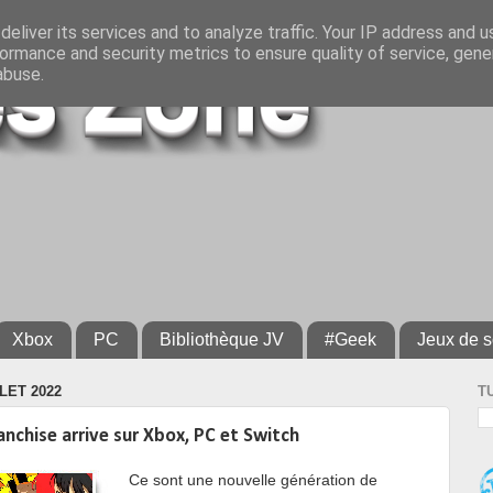
eliver its services and to analyze traffic. Your IP address and 
ormance and security metrics to ensure quality of service, gen
abuse.
Xbox
PC
Bibliothèque JV
#Geek
Jeux de s
LET 2022
T
ranchise arrive sur Xbox, PC et Switch
Ce sont une nouvelle génération de