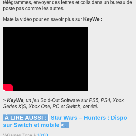
télégrammes, envoyer des lettres et colis dans un bureau de
poste pas comme les autres.
Mate la vidéo pour en savoir plus sur
KeyWe
:
>
KeyWe
, un jeu
Sold-Out Software
sur PS5, PS4, Xbox
Series X|S, Xbox One, PC et Switch, cet été.
À LIRE AUSSI :
Star Wars – Hunters : Dispo
sur Switch et mobile
<
.
V-Games Zone
à
18:00