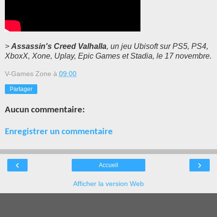
>
Assassin's Creed Valhalla
, un jeu Ubisoft sur PS5, PS4,
XboxX, Xone, Uplay, Epic Games et Stadia, le 17 novembre.
V-Games Zone
à
09:00
Partager
Aucun commentaire:
Enregistrer un commentaire
‹
›
Accueil
Afficher la version Web