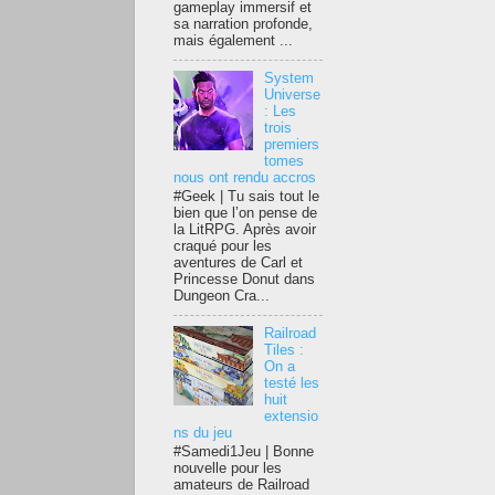
gameplay immersif et
sa narration profonde,
mais également ...
System
Universe
: Les
trois
premiers
tomes
nous ont rendu accros
#Geek | Tu sais tout le
bien que l’on pense de
la LitRPG. Après avoir
craqué pour les
aventures de Carl et
Princesse Donut dans
Dungeon Cra...
Railroad
Tiles :
On a
testé les
huit
extensio
ns du jeu
#Samedi1Jeu | Bonne
nouvelle pour les
amateurs de Railroad