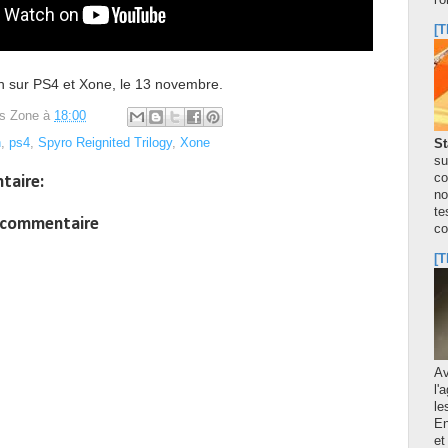
l'
[T
on sur PS4 et Xone, le 13 novembre.
s Zone
à
18:00
n
,
ps4
,
Spyro Reignited Trilogy
,
Xone
St
su
co
taire:
no
te
n commentaire
co
[T
A
l'
le
En
et