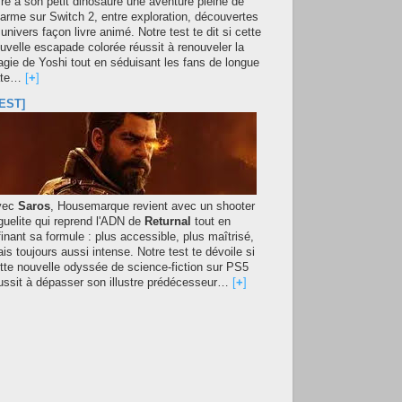
fre à son petit dinosaure une aventure pleine de
arme sur Switch 2, entre exploration, découvertes
 univers façon livre animé. Notre test te dit si cette
uvelle escapade colorée réussit à renouveler la
gie de Yoshi tout en séduisant les fans de longue
ate…
[
+
]
EST]
vec
Saros
, Housemarque revient avec un shooter
guelite qui reprend l'ADN de
Returnal
tout en
finant sa formule : plus accessible, plus maîtrisé,
is toujours aussi intense. Notre test te dévoile si
tte nouvelle odyssée de science-fiction sur PS5
ussit à dépasser son illustre prédécesseur…
[
+
]