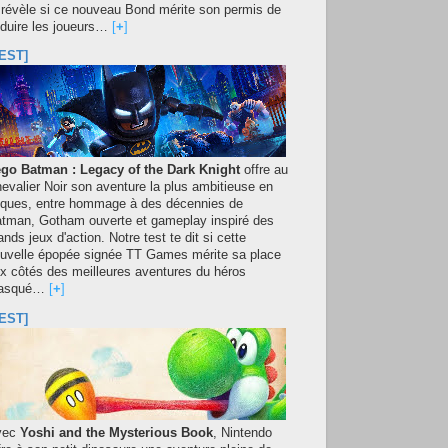
 révèle si ce nouveau Bond mérite son permis de
duire les joueurs…
[
+
]
EST]
go Batman : Legacy of the Dark Knight
offre au
evalier Noir son aventure la plus ambitieuse en
iques, entre hommage à des décennies de
tman, Gotham ouverte et gameplay inspiré des
ands jeux d'action. Notre test te dit si cette
uvelle épopée signée TT Games mérite sa place
x côtés des meilleures aventures du héros
asqué…
[
+
]
EST]
vec
Yoshi and the Mysterious Book
, Nintendo