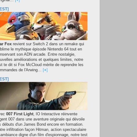
original…
[
+
]
EST]
ar Fox
revient sur Switch 2 dans un remake qui
blime le mythique épisode Nintendo 64 tout en
nservant son ADN arcade. Entre nostalgie,
uvelles améliorations et quelques limites, notre
st te dit si Fox McCloud mérite de reprendre les
mmandes de l'Arwing…
[
+
]
EST]
vec
007 First Light
, IO Interactive réinvente
agent 007 dans une aventure originale qui dévoile
s débuts d'un James Bond encore en formation.
tre infiltration façon Hitman, action spectaculaire
 ambiance digne d'un film d'espionnage, notre test