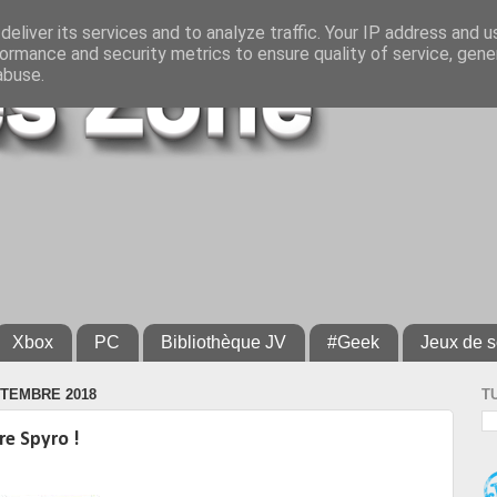
eliver its services and to analyze traffic. Your IP address and 
ormance and security metrics to ensure quality of service, gen
abuse.
Xbox
PC
Bibliothèque JV
#Geek
Jeux de s
TEMBRE 2018
T
re Spyro !