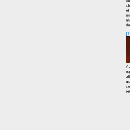
of
ch
et
no
ma
d
[T
A
ro
af
ma
ce
ré