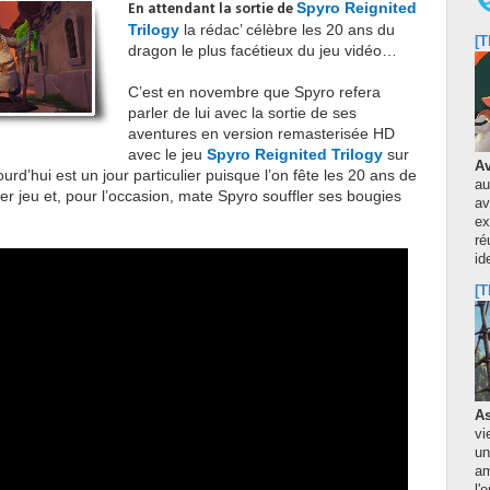
Spyro Reignited
En attendant la sortie de
Trilogy
la rédac’ célèbre les 20 ans du
[T
dragon le plus facétieux du jeu vidéo…
C’est en novembre que Spyro refera
parler de lui avec la sortie de ses
aventures en version remasterisée HD
avec le jeu
Spyro Reignited Trilogy
sur
Av
urd’hui est un jour particulier puisque l’on fête les 20 ans de
au
ier jeu et, pour l’occasion, mate Spyro souffler ses bougies
av
ex
ré
id
[T
As
vi
un
am