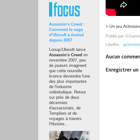
Assassin's Creed :
> Un jeu Activisi
Comment la saga
d'Ubisoft a évolué
Publié par
V-Game
depuis 2007
Libellés :
activisio
Lorsqu'Ubisoft lance
Assassin's Creed
en
Aucun commen
novembre 2007, peu
de joueurs imaginent
Enregistrer u
que cette nouvelle
licence deviendra l'une
des plus importantes
de l'industrie
vidéoludique. Retour
sur près de deux
décennies
d'assassinats, de
Templiers et de
voyages à travers
l'Histoire…