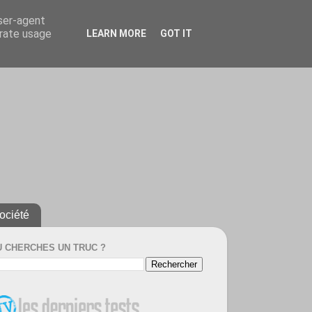
user-agent
erate usage
LEARN MORE
GOT IT
ociété
U CHERCHES UN TRUC ?