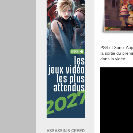
PS4 et Xone. Aujo
la sortie du prem
dans la vidéo :
ASSASSIN'S CREED