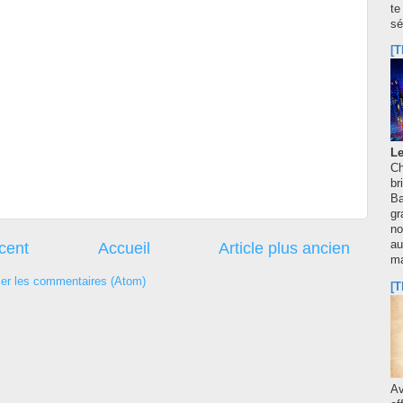
te
sé
[T
Le
Ch
br
Ba
gr
no
au
écent
Accueil
Article plus ancien
m
ier les commentaires (Atom)
[T
A