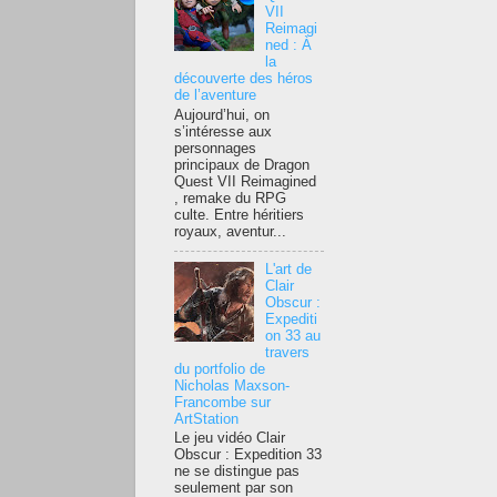
VII
Reimagi
ned : À
la
découverte des héros
de l’aventure
Aujourd’hui, on
s’intéresse aux
personnages
principaux de Dragon
Quest VII Reimagined
, remake du RPG
culte. Entre héritiers
royaux, aventur...
L'art de
Clair
Obscur :
Expediti
on 33 au
travers
du portfolio de
Nicholas Maxson-
Francombe sur
ArtStation
Le jeu vidéo Clair
Obscur : Expedition 33
ne se distingue pas
seulement par son