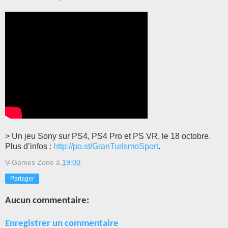
> Un jeu Sony sur PS4, PS4 Pro et PS VR, le 18 octobre.
Plus d’infos :
http://po.st/GranTurismoSport
.
V-Games Zone
à
19:00
Partager
Aucun commentaire:
Enregistrer un commentaire