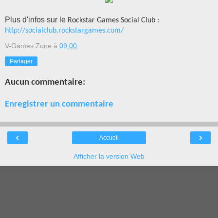
Plus d'infos sur le
Rockstar Games Social Club :
http://socialclub.rockstargames.com/
V-Games Zone
à
09:00
Partager
Aucun commentaire:
Enregistrer un commentaire
‹
›
Accueil
Afficher la version Web