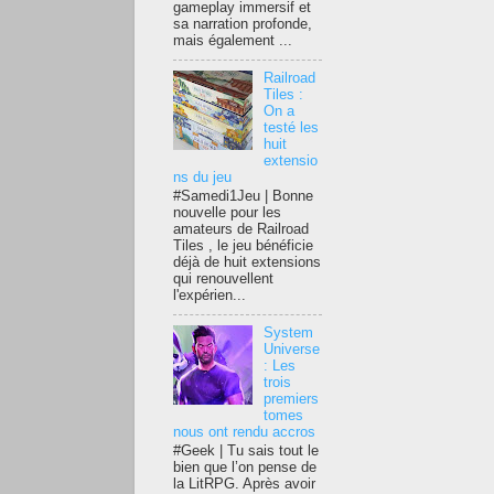
gameplay immersif et
sa narration profonde,
mais également ...
Railroad
Tiles :
On a
testé les
huit
extensio
ns du jeu
#Samedi1Jeu | Bonne
nouvelle pour les
amateurs de Railroad
Tiles , le jeu bénéficie
déjà de huit extensions
qui renouvellent
l'expérien...
System
Universe
: Les
trois
premiers
tomes
nous ont rendu accros
#Geek | Tu sais tout le
bien que l’on pense de
la LitRPG. Après avoir