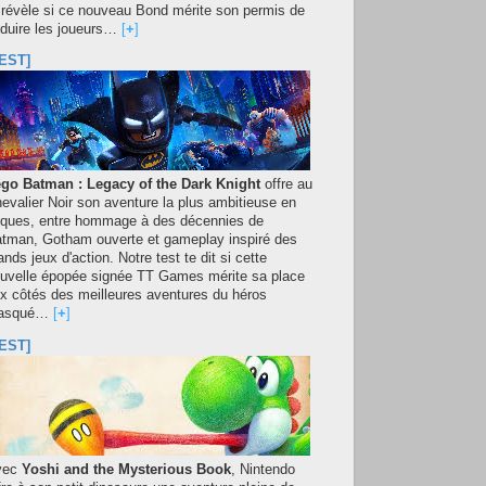
 révèle si ce nouveau Bond mérite son permis de
duire les joueurs…
[
+
]
EST]
go Batman : Legacy of the Dark Knight
offre au
evalier Noir son aventure la plus ambitieuse en
iques, entre hommage à des décennies de
tman, Gotham ouverte et gameplay inspiré des
ands jeux d'action. Notre test te dit si cette
uvelle épopée signée TT Games mérite sa place
x côtés des meilleures aventures du héros
asqué…
[
+
]
EST]
vec
Yoshi and the Mysterious Book
, Nintendo