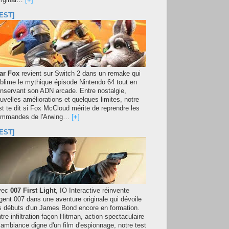
original…
[
+
]
EST]
ar Fox
revient sur Switch 2 dans un remake qui
blime le mythique épisode Nintendo 64 tout en
nservant son ADN arcade. Entre nostalgie,
uvelles améliorations et quelques limites, notre
st te dit si Fox McCloud mérite de reprendre les
mmandes de l'Arwing…
[
+
]
EST]
vec
007 First Light
, IO Interactive réinvente
agent 007 dans une aventure originale qui dévoile
s débuts d'un James Bond encore en formation.
tre infiltration façon Hitman, action spectaculaire
 ambiance digne d'un film d'espionnage, notre test