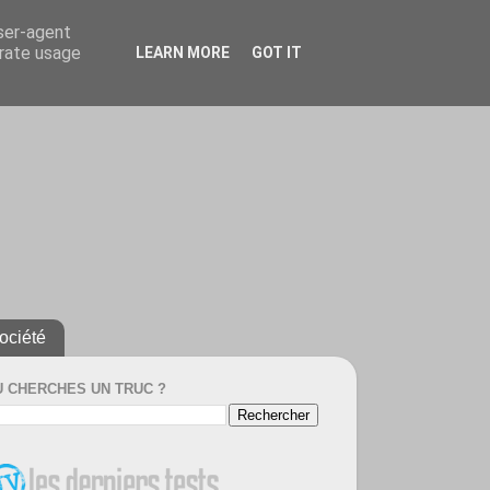
user-agent
erate usage
LEARN MORE
GOT IT
ociété
U CHERCHES UN TRUC ?