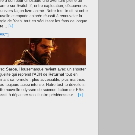
fre à son petit dinosaure une aventure pleine de
arme sur Switch 2, entre exploration, découvertes
 univers façon livre animé. Notre test te dit si cette
uvelle escapade colorée réussit à renouveler la
gie de Yoshi tout en séduisant les fans de longue
ate…
[
+
]
EST]
vec
Saros
, Housemarque revient avec un shooter
guelite qui reprend l'ADN de
Returnal
tout en
finant sa formule : plus accessible, plus maîtrisé,
is toujours aussi intense. Notre test te dévoile si
tte nouvelle odyssée de science-fiction sur PS5
ussit à dépasser son illustre prédécesseur…
[
+
]