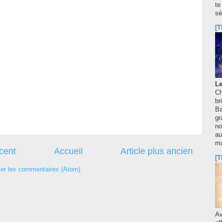
te
sé
[T
Le
Ch
br
Ba
gr
no
au
m
écent
Accueil
Article plus ancien
[T
ier les commentaires (Atom)
A