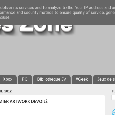
eliver its services and to analyze traffic. Your IP address and 
ormance and security metrics to ensure quality of service, gen
abuse.
Xbox
PC
Bibliothèque JV
#Geek
Jeux de s
RE 2012
T