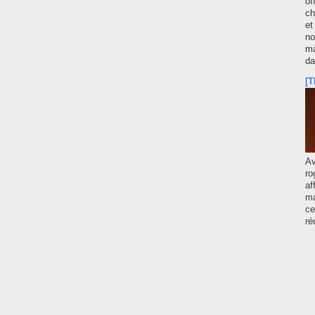
of
ch
et
no
ma
d
[T
A
ro
af
ma
ce
ré