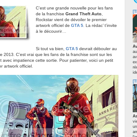
C’est une grande nouvelle pour les fans
[T
de la franchise
Grand Theft Auto
,
Rockstar vient de dévoiler le premier
artwork officiel de
GTA 5
. La rédac’ t’invite
à le découvrir…
Av
Si tout va bien,
GTA 5
devrait débouler au
au
e 2013. C’est vrai que les fans de la franchise sont sur les
av
 avec impatience cette sortie. Pour patienter, voici un petit
ex
 artwork officiel.
ré
id
[T
As
vi
un
am