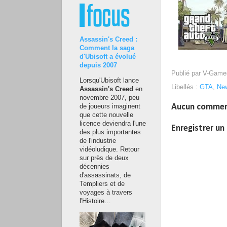
Assassin's Creed :
Comment la saga
d'Ubisoft a évolué
depuis 2007
Publié par
V-Game
Lorsqu'Ubisoft lance
Libellés :
GTA
,
Ne
Assassin's Creed
en
novembre 2007, peu
Aucun commen
de joueurs imaginent
que cette nouvelle
licence deviendra l'une
Enregistrer u
des plus importantes
de l'industrie
vidéoludique. Retour
sur près de deux
décennies
d'assassinats, de
Templiers et de
voyages à travers
l'Histoire…