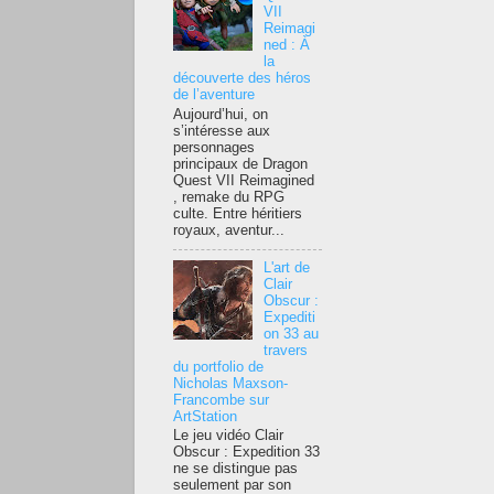
VII
Reimagi
ned : À
la
découverte des héros
de l’aventure
Aujourd’hui, on
s’intéresse aux
personnages
principaux de Dragon
Quest VII Reimagined
, remake du RPG
culte. Entre héritiers
royaux, aventur...
L'art de
Clair
Obscur :
Expediti
on 33 au
travers
du portfolio de
Nicholas Maxson-
Francombe sur
ArtStation
Le jeu vidéo Clair
Obscur : Expedition 33
ne se distingue pas
seulement par son