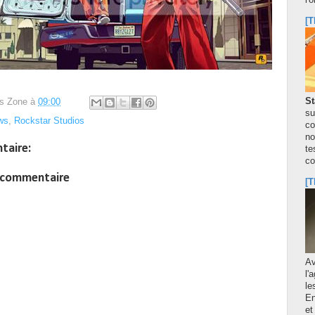
l'
[T
St
s Zone
à
09:00
su
ws
,
Rockstar Studios
co
no
taire:
te
co
n commentaire
[T
A
l'
le
En
et