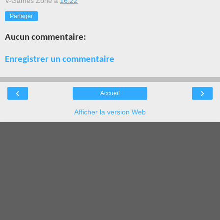
V-Games Zone
à
16:22
Partager
Aucun commentaire:
Enregistrer un commentaire
‹
›
Accueil
Afficher la version Web